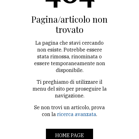
CONTATTI
La
Pagina/articolo non
redazione
trovato
Scrivici
La pagina che stavi cercando
Per
non esiste. Potrebbe essere
stata rimossa, rinominata o
la
essere temporaneamente non
tua
disponibile.
pubblicità
Ti preghiamo di utilizzare il
menu del sito per proseguire la
CERCA
navigazione.
Se non trovi un articolo, prova
Cerca
con la
ricerca avanzata
.
per
comune
HOME PAGE
Ricerca