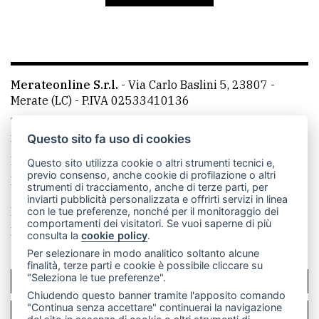
avanzata
LE
ALTRE
Merateonline S.r.l.
-
Via Carlo Baslini 5, 23807 -
TESTATE
Merate (LC)
- P.IVA 02533410136
Telefono:
039 9902881
- Whatsapp: 351 3481257 - E-
mail: redazione@leccoonline.com
Questo sito fa uso di cookies
La redazione
MerateOnline
CasateOnline
RSS
Questo sito utilizza cookie o altri strumenti tecnici e,
previo consenso, anche cookie di profilazione o altri
Made by
VIP
strumenti di tracciamento, anche di terze parti, per
inviarti pubblicità personalizzata e offrirti servizi in linea
PRIVACY
Privacy policy
Cookie policy
con le tue preferenze, nonché per il monitoraggio dei
comportamenti dei visitatori. Se vuoi saperne di più
Rivedi le tue scelte sui cookie
consulta la
cookie policy
.
Privacy
Per selezionare in modo analitico soltanto alcune
policy
finalità, terze parti e cookie è possibile cliccare su
"Seleziona le tue preferenze".
SCRIVICI
Cookie
Chiudendo questo banner tramite l'apposito comando
policy
"Continua senza accettare" continuerai la navigazione
PER LA TUA PUBBLICITÀ