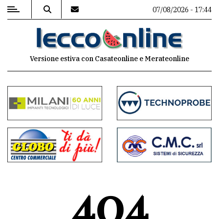
07/08/2026 - 17:44
MENU
Versione estiva con Casateonline e Merateonline
Editoriale
e
commenti
Contenuti
del
sito
Appuntamenti
404
Meteo