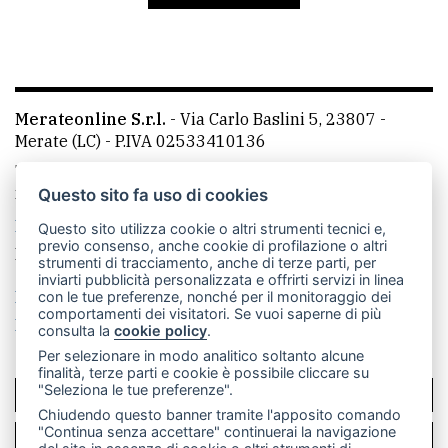
avanzata
LE
ALTRE
Merateonline S.r.l.
-
Via Carlo Baslini 5, 23807 -
TESTATE
Merate (LC)
- P.IVA 02533410136
Telefono:
039 9902881
- Whatsapp: 351 3481257 - E-
mail: redazione@leccoonline.com
Questo sito fa uso di cookies
La redazione
MerateOnline
CasateOnline
RSS
Questo sito utilizza cookie o altri strumenti tecnici e,
previo consenso, anche cookie di profilazione o altri
Made by
VIP
strumenti di tracciamento, anche di terze parti, per
inviarti pubblicità personalizzata e offrirti servizi in linea
PRIVACY
Privacy policy
Cookie policy
con le tue preferenze, nonché per il monitoraggio dei
comportamenti dei visitatori. Se vuoi saperne di più
Rivedi le tue scelte sui cookie
consulta la
cookie policy
.
Privacy
Per selezionare in modo analitico soltanto alcune
policy
finalità, terze parti e cookie è possibile cliccare su
"Seleziona le tue preferenze".
SCRIVICI
Cookie
Chiudendo questo banner tramite l'apposito comando
policy
"Continua senza accettare" continuerai la navigazione
PER LA TUA PUBBLICITÀ