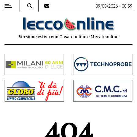
09/08/2026 - 08:59
MENU
Versione estiva con Casateonline e Merateonline
Editoriale
e
commenti
Contenuti
del
sito
Appuntamenti
404
Meteo