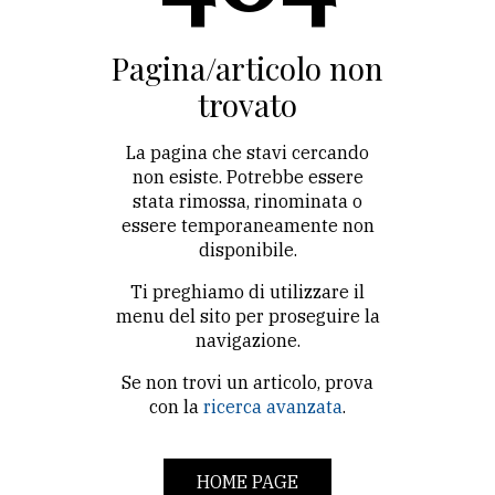
CONTATTI
La
Pagina/articolo non
redazione
trovato
Scrivici
La pagina che stavi cercando
Per
non esiste. Potrebbe essere
stata rimossa, rinominata o
la
essere temporaneamente non
tua
disponibile.
pubblicità
Ti preghiamo di utilizzare il
menu del sito per proseguire la
CERCA
navigazione.
Se non trovi un articolo, prova
Cerca
con la
ricerca avanzata
.
per
comune
HOME PAGE
Ricerca