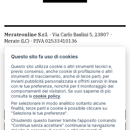
avanzata
LE
ALTRE
Merateonline S.r.l.
-
Via Carlo Baslini 5, 23807 -
TESTATE
Merate (LC)
- P.IVA 02533410136
Telefono:
039 9902881
- Whatsapp: 351 3481257 - E-
mail: redazione@leccoonline.com
Questo sito fa uso di cookies
La redazione
MerateOnline
CasateOnline
RSS
Questo sito utilizza cookie o altri strumenti tecnici e,
previo consenso, anche cookie di profilazione o altri
Made by
VIP
strumenti di tracciamento, anche di terze parti, per
inviarti pubblicità personalizzata e offrirti servizi in linea
PRIVACY
Privacy policy
Cookie policy
con le tue preferenze, nonché per il monitoraggio dei
comportamenti dei visitatori. Se vuoi saperne di più
Rivedi le tue scelte sui cookie
consulta la
cookie policy
.
Privacy
Per selezionare in modo analitico soltanto alcune
policy
finalità, terze parti e cookie è possibile cliccare su
"Seleziona le tue preferenze".
SCRIVICI
Cookie
Chiudendo questo banner tramite l'apposito comando
policy
"Continua senza accettare" continuerai la navigazione
PER LA TUA PUBBLICITÀ