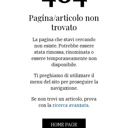
CONTATTI
La
Pagina/articolo non
redazione
trovato
Scrivici
La pagina che stavi cercando
Per
non esiste. Potrebbe essere
stata rimossa, rinominata o
la
essere temporaneamente non
tua
disponibile.
pubblicità
Ti preghiamo di utilizzare il
menu del sito per proseguire la
CERCA
navigazione.
Se non trovi un articolo, prova
Cerca
con la
ricerca avanzata
.
per
comune
HOME PAGE
Ricerca