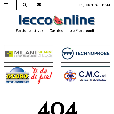
09/08/2026 - 15:44
MENU
Versione estiva con Casateonline e Merateonline
Editoriale
e
commenti
Contenuti
del
sito
Appuntamenti
404
Meteo