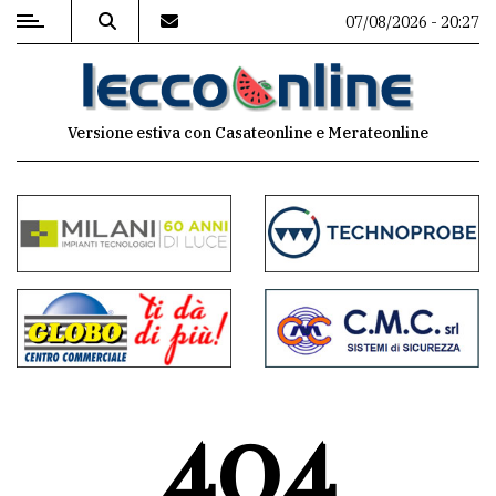
07/08/2026 - 20:27
MENU
Versione estiva con Casateonline e Merateonline
Editoriale
e
commenti
Contenuti
del
sito
Appuntamenti
404
Meteo