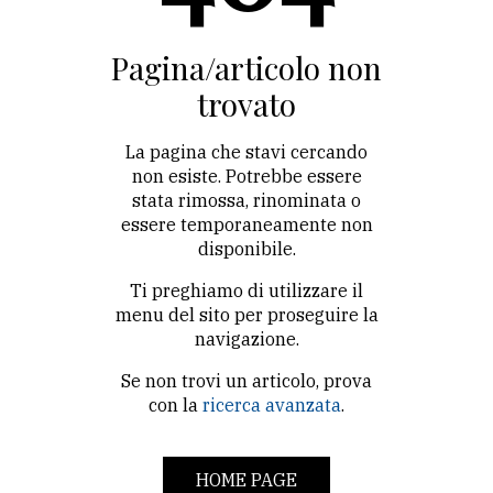
CONTATTI
La
Pagina/articolo non
redazione
trovato
Scrivici
La pagina che stavi cercando
Per
non esiste. Potrebbe essere
stata rimossa, rinominata o
la
essere temporaneamente non
tua
disponibile.
pubblicità
Ti preghiamo di utilizzare il
menu del sito per proseguire la
CERCA
navigazione.
Se non trovi un articolo, prova
Cerca
con la
ricerca avanzata
.
per
comune
HOME PAGE
Ricerca