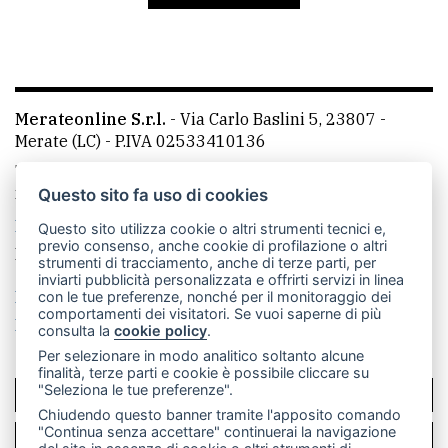
avanzata
LE
ALTRE
Merateonline S.r.l.
-
Via Carlo Baslini 5, 23807 -
TESTATE
Merate (LC)
- P.IVA 02533410136
Telefono:
039 9902881
- Whatsapp: 351 3481257 - E-
mail: redazione@leccoonline.com
Questo sito fa uso di cookies
La redazione
MerateOnline
CasateOnline
RSS
Questo sito utilizza cookie o altri strumenti tecnici e,
previo consenso, anche cookie di profilazione o altri
Made by
VIP
strumenti di tracciamento, anche di terze parti, per
inviarti pubblicità personalizzata e offrirti servizi in linea
PRIVACY
Privacy policy
Cookie policy
con le tue preferenze, nonché per il monitoraggio dei
comportamenti dei visitatori. Se vuoi saperne di più
Rivedi le tue scelte sui cookie
consulta la
cookie policy
.
Privacy
Per selezionare in modo analitico soltanto alcune
policy
finalità, terze parti e cookie è possibile cliccare su
"Seleziona le tue preferenze".
SCRIVICI
Cookie
Chiudendo questo banner tramite l'apposito comando
policy
"Continua senza accettare" continuerai la navigazione
PER LA TUA PUBBLICITÀ