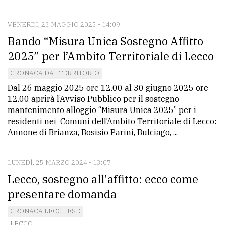
CONTATTI
La
VENERDÌ, 23 MAGGIO 2025 - 14:09
Bando “Misura Unica Sostegno Affitto
redazione
2025” per l’Ambito Territoriale di Lecco
Scrivici
CRONACA DAL TERRITORIO
Per
Dal 26 maggio 2025 ore 12.00 al 30 giugno 2025 ore
la
12.00 aprirà l’Avviso Pubblico per il sostegno
tua
mantenimento alloggio “Misura Unica 2025” per i
pubblicità
residenti nei Comuni dell’Ambito Territoriale di Lecco:
Annone di Brianza, Bosisio Parini, Bulciago, ...
CERCA
LUNEDÌ, 25 MARZO 2024 - 13:07
Cerca
Lecco, sostegno all'affitto: ecco come
per
presentare domanda
comune
CRONACA LECCHESE
Ricerca
LECCO