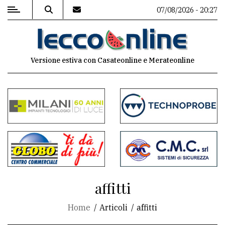
07/08/2026 - 20:27
MENU
Versione estiva con Casateonline e Merateonline
Editoriale
e
commenti
Contenuti
del
sito
Appuntamenti
affitti
Meteo
Home
Articoli
affitti