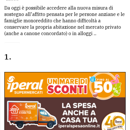
avanzata
Da oggi è possibile accedere alla nuova misura di
sostegno all'affitto pensata per le persone anziane e le
famiglie monoreddito che hanno difficoltà a
conservare la propria abitazione nel mercato privato
LE
ALTRE
(anche a canone concordato) o in alloggi ...
TESTATE
1
PRIVACY
Privacy
policy
Cookie
policy