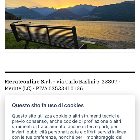
Merateonline S.r.l.
-
Via Carlo Baslini 5, 23807 -
Merate (LC)
- P.IVA 02533410136
Telefono:
039 9902881
- Whatsapp: 351 3481257 - E-
mail: redazione@leccoonline.com
Questo sito fa uso di cookies
La redazione
MerateOnline
CasateOnline
RSS
Questo sito utilizza cookie o altri strumenti tecnici e,
previo consenso, anche cookie di profilazione o altri
Made by
VIP
strumenti di tracciamento, anche di terze parti, per
inviarti pubblicità personalizzata e offrirti servizi in linea
Privacy policy
Cookie policy
con le tue preferenze, nonché per il monitoraggio dei