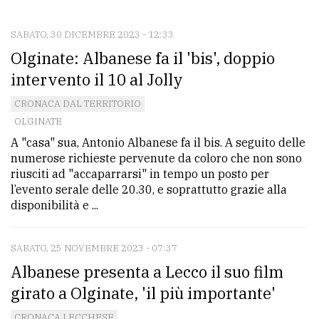
CONTATTI
La
SABATO, 30 DICEMBRE 2023 - 12:33
Olginate: Albanese fa il 'bis', doppio
redazione
intervento il 10 al Jolly
Scrivici
CRONACA DAL TERRITORIO
Per
OLGINATE
la
A "casa" sua, Antonio Albanese fa il bis. A seguito delle
tua
numerose richieste pervenute da coloro che non sono
pubblicità
riusciti ad "accaparrarsi" in tempo un posto per
l’evento serale delle 20.30, e soprattutto grazie alla
disponibilità e ...
CERCA
SABATO, 25 NOVEMBRE 2023 - 07:37
Cerca
Albanese presenta a Lecco il suo film
per
comune
girato a Olginate, 'il più importante'
Ricerca
CRONACA LECCHESE