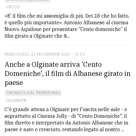
LECCO
avanzata
«E’ il film che mi assomiglia di più. Dei 28 che ho fatto,
è quello più importante». Antonio Albanese al cinema
LE
Nuovo Aquilone per presentare “Cento domeniche” il
ALTRE
film girato a Olginate che &...
TESTATE
MERCOLEDÌ, 22 NOVEMBRE 2023 - 15:54
Anche a Olginate arriva 'Cento
Domeniche', il film di Albanese girato in
paese
PRIVACY
CRONACA DAL TERRITORIO
OLGINATE
Privacy
C'è grande attesa a Olginate per l'uscita nelle sale - e
policy
soprattutto al Cinema Jolly - di "Cento Domeniche", il
film diretto e interpretato da Antonio Albanese che in
Cookie
paese è nato e cresciuto, restando legato al nostro ...
policy