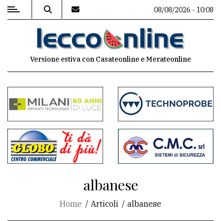
08/08/2026 - 10:08
MENU
Versione estiva con Casateonline e Merateonline
Editoriale
e
commenti
Contenuti
del
sito
Appuntamenti
albanese
Meteo
Home
Articoli
albanese