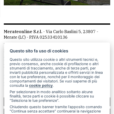
Merateonline S.r.l.
-
Via Carlo Baslini 5, 23807 -
Merate (LC)
- P.IVA 02533410136
Telefono:
039 9902881
- Whatsapp: 351 3481257 - E-
mail: redazione@leccoonline.com
Questo sito fa uso di cookies
La redazione
MerateOnline
CasateOnline
RSS
Questo sito utilizza cookie o altri strumenti tecnici e,
previo consenso, anche cookie di profilazione o altri
Made by
VIP
strumenti di tracciamento, anche di terze parti, per
inviarti pubblicità personalizzata e offrirti servizi in linea
Privacy policy
Cookie policy
con le tue preferenze, nonché per il monitoraggio dei
comportamenti dei visitatori. Se vuoi saperne di più
Rivedi le tue scelte sui cookie
consulta la
cookie policy
.
Per selezionare in modo analitico soltanto alcune
finalità, terze parti e cookie è possibile cliccare su
"Seleziona le tue preferenze".
SCRIVICI
Chiudendo questo banner tramite l'apposito comando
"Continua senza accettare" continuerai la navigazione
PER LA TUA PUBBLICITÀ