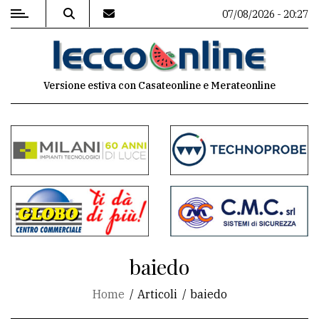
07/08/2026 - 20:27
MENU
Versione estiva con Casateonline e Merateonline
Editoriale
e
commenti
Contenuti
del
sito
Appuntamenti
baiedo
Meteo
Home
Articoli
baiedo