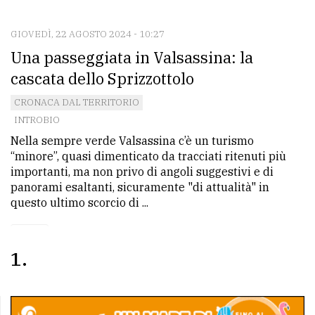
CONTATTI
La
GIOVEDÌ, 22 AGOSTO 2024 - 10:27
Una passeggiata in Valsassina: la
redazione
cascata dello Sprizzottolo
Scrivici
CRONACA DAL TERRITORIO
Per
INTROBIO
la
Nella sempre verde Valsassina c’è un turismo
tua
“minore”, quasi dimenticato da tracciati ritenuti più
pubblicità
importanti, ma non privo di angoli suggestivi e di
panorami esaltanti, sicuramente "di attualità" in
questo ultimo scorcio di ...
CERCA
Cerca
1
per
comune
Ricerca