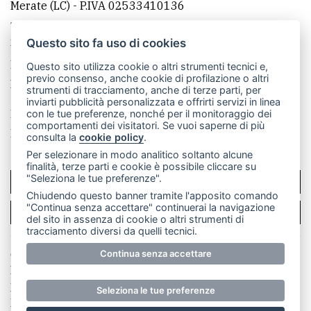
Merate (LC)
- P.IVA 02533410136
Telefono:
039 9902881
- Whatsapp: 351 3481257 - E-
mail: redazione@leccoonline.com
Questo sito fa uso di cookies
La redazione
MerateOnline
CasateOnline
RSS
Questo sito utilizza cookie o altri strumenti tecnici e,
previo consenso, anche cookie di profilazione o altri
Made by
VIP
strumenti di tracciamento, anche di terze parti, per
inviarti pubblicità personalizzata e offrirti servizi in linea
Privacy policy
Cookie policy
con le tue preferenze, nonché per il monitoraggio dei
comportamenti dei visitatori. Se vuoi saperne di più
Rivedi le tue scelte sui cookie
consulta la
cookie policy
.
Per selezionare in modo analitico soltanto alcune
finalità, terze parti e cookie è possibile cliccare su
"Seleziona le tue preferenze".
SCRIVICI
Chiudendo questo banner tramite l'apposito comando
"Continua senza accettare" continuerai la navigazione
PER LA TUA PUBBLICITÀ
del sito in assenza di cookie o altri strumenti di
tracciamento diversi da quelli tecnici.
© Copyright Merateonline S.r.l. - Tutti i diritti riservati.
Continua senza accettare
E' proibita la riproduzione e pubblicazione anche
parziale di testi, articoli e immagini senza la
Seleziona le tue preferenze
preventiva autorizzazione scritta dell'editore. RI Lecco