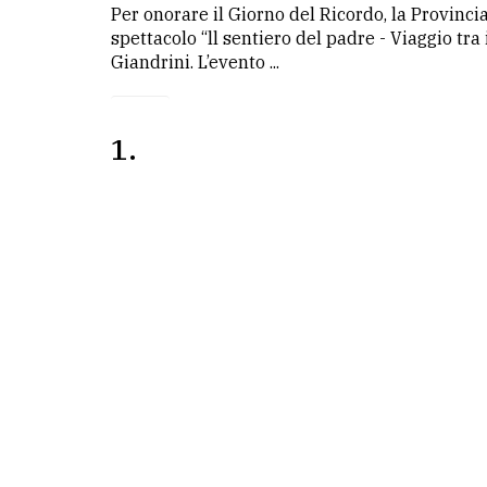
Per onorare il Giorno del Ricordo, la Provinc
spettacolo “ll sentiero del padre - Viaggio tra
LE
Giandrini. L’evento ...
ALTRE
TESTATE
1
PRIVACY
Privacy
policy
Cookie
policy