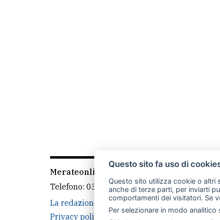
Questo sito fa uso di cookie
Merateonline S.r.l.
-
Via Carlo Baslini 5, 238
Questo sito utilizza cookie o altri
Telefono:
039 9902881
- Whatsapp: 351 3481
anche di terze parti, per inviarti p
comportamenti dei visitatori. Se v
La redazione
MerateOnline
CasateOnline
Per selezionare in modo analitico s
Privacy policy
Cookie policy
Rivedi le tue