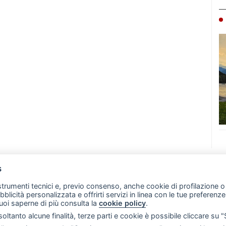
s
07 - Merate (LC)
- P.IVA 02533410136
 strumenti tecnici e, previo consenso, anche cookie di profilazione o 
257 - E-mail: redazione@leccoonline.com
ubblicità personalizzata e offrirti servizi in linea con le tue preferen
uoi saperne di più consulta la
cookie policy
.
RSS
Made by
VIP
oltanto alcune finalità, terze parti e cookie è possibile cliccare su 
 scelte sui cookie