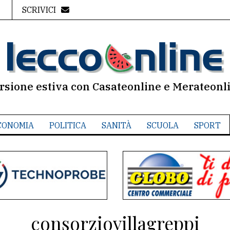
SCRIVICI
rsione estiva con Casateonline e Merateonl
CONOMIA
POLITICA
SANITÀ
SCUOLA
SPORT
consorziovillagreppi