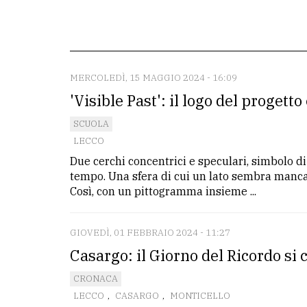
redazione
Scrivici
Per
MERCOLEDÌ, 15 MAGGIO 2024 - 16:09
la
'Visible Past': il logo del proget
tua
SCUOLA
pubblicità
LECCO
Due cerchi concentrici e speculari, simbolo di
CERCA
tempo. Una sfera di cui un lato sembra mancar
Così, con un pittogramma insieme ...
Cerca
per
GIOVEDÌ, 01 FEBBRAIO 2024 - 11:27
comune
Casargo: il Giorno del Ricordo si 
Ricerca
CRONACA
avanzata
LECCO
,
CASARGO
,
MONTICELLO