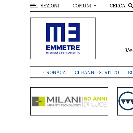
SEZIONI
CERCA
COMUNI
MENU
Editoriale
e
commenti
Ve
Contenuti
del
CRONACA
CI HANNO SCRITTO
E
sito
Appuntamenti
Meteo
CONTATTI
La