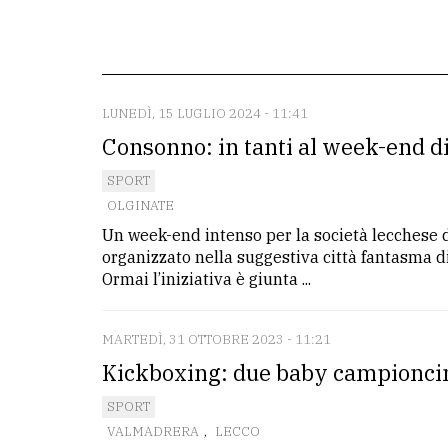
redazione
Scrivici
Per
LUNEDÌ, 15 LUGLIO 2024 - 11:41
la
Consonno: in tanti al week-end d
tua
SPORT
pubblicità
OLGINATE
Un week-end intenso per la società lecchese 
CERCA
organizzato nella suggestiva città fantasma d
Ormai l’iniziativa è giunta ...
Cerca
per
MARTEDÌ, 31 OTTOBRE 2023 - 11:21
comune
Kickboxing: due baby campioncin
Ricerca
SPORT
avanzata
VALMADRERA
,
LECCO