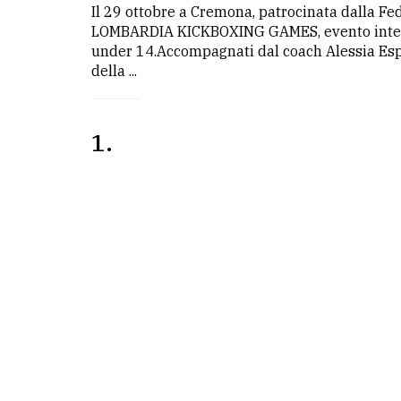
Il 29 ottobre a Cremona, patrocinata dalla Fe
LOMBARDIA KICKBOXING GAMES, evento interam
LE
under 14.Accompagnati dal coach Alessia Espo
ALTRE
della ...
TESTATE
1
PRIVACY
Privacy
policy
Cookie
policy