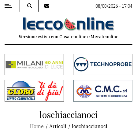
08/08/2026 - 17:04
MENU
Versione estiva con Casateonline e Merateonline
Editoriale
e
commenti
Contenuti
del
sito
Appuntamenti
loschiaccianoci
Meteo
Home
Articoli
loschiaccianoci