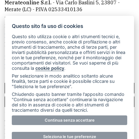
Merateonline S.r.l.
-
Via Carlo Baslini 5, 23807 -
Merate (LC)
- P.IVA 02533410136
Telefono:
039 9902881
- Whatsapp: 351 3481257 - E-
mail: redazione@leccoonline.com
Questo sito fa uso di cookies
La redazione
MerateOnline
CasateOnline
RSS
Questo sito utilizza cookie o altri strumenti tecnici e,
previo consenso, anche cookie di profilazione o altri
Made by
VIP
strumenti di tracciamento, anche di terze parti, per
inviarti pubblicità personalizzata e offrirti servizi in linea
Privacy policy
Cookie policy
con le tue preferenze, nonché per il monitoraggio dei
comportamenti dei visitatori. Se vuoi saperne di più
Rivedi le tue scelte sui cookie
consulta la
cookie policy
.
Per selezionare in modo analitico soltanto alcune
finalità, terze parti e cookie è possibile cliccare su
"Seleziona le tue preferenze".
SCRIVICI
Chiudendo questo banner tramite l'apposito comando
"Continua senza accettare" continuerai la navigazione
PER LA TUA PUBBLICITÀ
del sito in assenza di cookie o altri strumenti di
tracciamento diversi da quelli tecnici.
© Copyright Merateonline S.r.l. - Tutti i diritti riservati.
Continua senza accettare
E' proibita la riproduzione e pubblicazione anche
parziale di testi, articoli e immagini senza la
Seleziona le tue preferenze