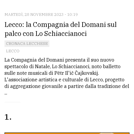
CONTATTI
La
MARTEDÌ, 28 NOVEMBRE 2023 - 10:19
Lecco: la Compagnia del Domani sul
redazione
palco con Lo Schiaccianoci
Scrivici
CRONACA LECCHESE
Per
LECCO
la
La Compagnia del Domani presenta il suo nuovo
tua
spettacolo di Natale, Lo Schiaccianoci, noto balletto
pubblicità
sulle note musicali di Pëtr Il'ič Čajkovskij.
L'associazione artistica e culturale di Lecco, progetto
di aggregazione giovanile a partire dalla tradizione del
CERCA
...
Cerca
per
1
comune
Ricerca