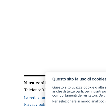
Questo sito fa uso di cookie
Merateonline S.r.l.
-
Via Carlo Baslini 5, 238
Questo sito utilizza cookie o altri
Telefono:
039 9902881
- Whatsapp: 351 3481
anche di terze parti, per inviarti p
comportamenti dei visitatori. Se v
La redazione
MerateOnline
CasateOnline
Per selezionare in modo analitico s
Privacy policy
Cookie policy
Rivedi le tue