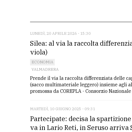
redazione
Scrivici
Per
LUNEDÌ, 20 APRILE 2026 - 15:30
la
Silea: al via la raccolta differenzi
tua
viola)
pubblicità
ECONOMIA
VALMADRERA
CERCA
Prende il via la raccolta differenziata delle c
(sacco multimateriale leggero) insieme agli al
Cerca
promossa da COREPLA - Consorzio Nazionale per
per
comune
MARTEDÌ, 10 GIUGNO 2025 - 09:31
Ricerca
Partecipate: decisa la spartizione 
avanzata
va in Lario Reti, in Seruso arriva