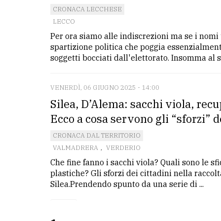
CRONACA LECCHESE
LE
LECCO
ALTRE
Per ora siamo alle indiscrezioni ma se i nomi
TESTATE
spartizione politica che poggia essenzialment
soggetti bocciati dall'elettorato. Insomma al sol
VENERDÌ, 06 GIUGNO 2025 - 14:00
Silea, D’Alema: sacchi viola, recu
Ecco a cosa servono gli “sforzi” de
PRIVACY
CRONACA DAL TERRITORIO
Privacy
VALMADRERA
,
VERDERIO
policy
Che fine fanno i sacchi viola? Quali sono le sf
plastiche? Gli sforzi dei cittadini nella racco
Cookie
Silea.Prendendo spunto da una serie di ...
policy