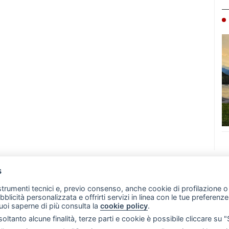
s
07 - Merate (LC)
- P.IVA 02533410136
 strumenti tecnici e, previo consenso, anche cookie di profilazione o 
257 - E-mail: redazione@leccoonline.com
ubblicità personalizzata e offrirti servizi in linea con le tue preferen
uoi saperne di più consulta la
cookie policy
.
RSS
Made by
VIP
oltanto alcune finalità, terze parti e cookie è possibile cliccare su 
 scelte sui cookie