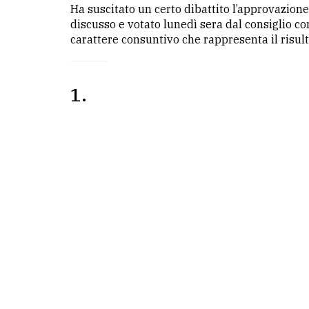
Ha suscitato un certo dibattito l’approvazion
discusso e votato lunedì sera dal consiglio c
LE
carattere consuntivo che rappresenta il risult
ALTRE
TESTATE
1
PRIVACY
Privacy
policy
Cookie
policy