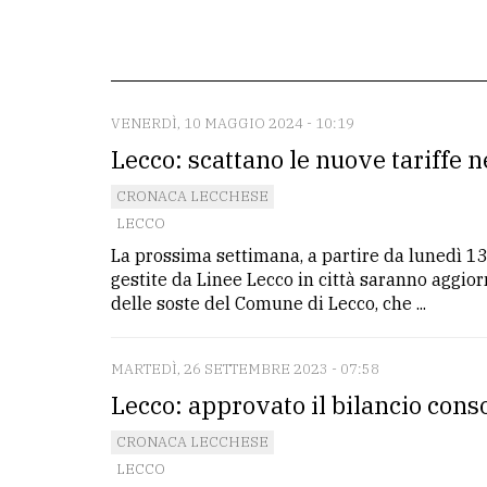
redazione
Scrivici
Per
VENERDÌ, 10 MAGGIO 2024 - 10:19
la
Lecco: scattano le nuove tariffe 
tua
CRONACA LECCHESE
pubblicità
LECCO
La prossima settimana, a partire da lunedì 13 
CERCA
gestite da Linee Lecco in città saranno aggio
delle soste del Comune di Lecco, che ...
Cerca
per
MARTEDÌ, 26 SETTEMBRE 2023 - 07:58
comune
Lecco: approvato il bilancio conso
Ricerca
CRONACA LECCHESE
avanzata
LECCO