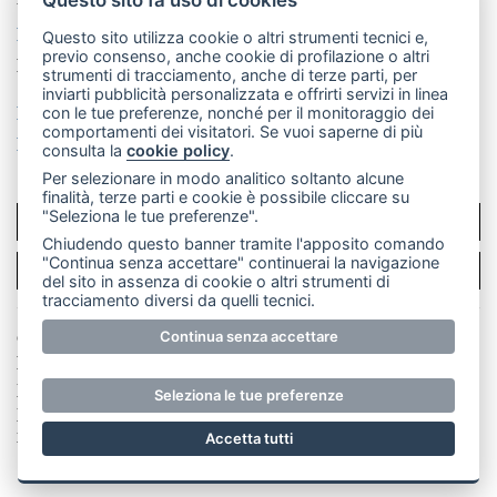
La redazione
MerateOnline
CasateOnline
RSS
Questo sito utilizza cookie o altri strumenti tecnici e,
previo consenso, anche cookie di profilazione o altri
Made by
VIP
strumenti di tracciamento, anche di terze parti, per
inviarti pubblicità personalizzata e offrirti servizi in linea
Privacy policy
Cookie policy
con le tue preferenze, nonché per il monitoraggio dei
comportamenti dei visitatori. Se vuoi saperne di più
Rivedi le tue scelte sui cookie
consulta la
cookie policy
.
Per selezionare in modo analitico soltanto alcune
finalità, terze parti e cookie è possibile cliccare su
"Seleziona le tue preferenze".
SCRIVICI
Chiudendo questo banner tramite l'apposito comando
"Continua senza accettare" continuerai la navigazione
PER LA TUA PUBBLICITÀ
del sito in assenza di cookie o altri strumenti di
tracciamento diversi da quelli tecnici.
© Copyright Merateonline S.r.l. - Tutti i diritti riservati.
Continua senza accettare
E' proibita la riproduzione e pubblicazione anche
parziale di testi, articoli e immagini senza la
Seleziona le tue preferenze
preventiva autorizzazione scritta dell'editore. RI Lecco
numero Rea LC 291.277 - Capitale sociale 10.329,14 €
Accetta tutti