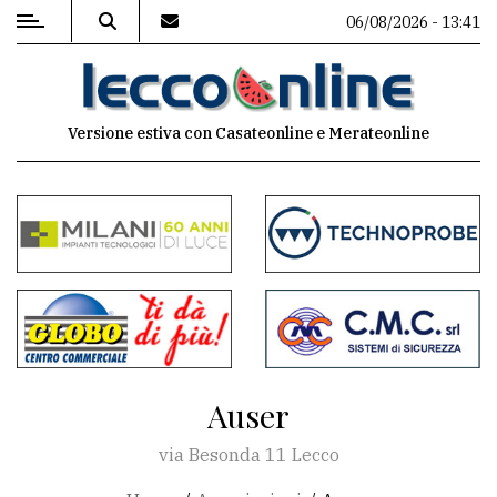
06/08/2026 - 13:41
MENU
Versione estiva con Casateonline e Merateonline
Editoriale
e
commenti
Contenuti
del
sito
Appuntamenti
Auser
Meteo
via Besonda 11 Lecco