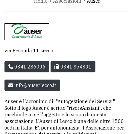
Home
Associazioni
Auser
CONTATTI
La
redazione
Scrivici
Per
via Besonda 11 Lecco
la
tua
0341 286096
0341 354891
pubblicità
info@auserlecco.it
CERCA
Auser è l'acronimo di "Autogestione dei Servizi".
Cerca
Sotto il logo Auser è scritto "risorsAnziani", che
per
racchiude in sé l'oggetto e lo scopo di questa
associazione. L'Auser di Lecco è una delle oltre 1500
comune
sedi in Italia. E', per antonomasia, l'Associazione per
Ricerca