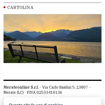
CARTOLINA
Merateonline S.r.l.
-
Via Carlo Baslini 5, 23807 -
Merate (LC)
- P.IVA 02533410136
Telefono:
039 9902881
- Whatsapp: 351 3481257 - E-
mail: redazione@leccoonline.com
Questo sito fa uso di cookies