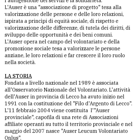
l'autogestione dei servizi e la solidarietà.
L'Auser è una "associazione di progetto" tesa alla
avanzata
valorizzazione delle persone e delle loro relazioni,
ispirata a princìpi di equità sociale, di rispetto e
valorizzazione delle differenze, di tutela dei diritti, di
LE
sviluppo delle opportunità e dei beni comuni.
ALTRE
TESTATE
L'Auser opera nel campo del volontariato e della
promozione sociale tesa a valorizzare le persone
anziane, le loro relazioni e far crescere il loro ruolo
nella società.
LA STORIA
Fondata a livello nazionale nel 1989 è associata
all'Osservatorio Nazionale del Volontariato. L'attività
PRIVACY
dell'Auser in provincia di Lecco ha avuto inizio nel
1991 con la costituzione del "Filo d'Argento di Lecco".
Privacy
L'11 febbraio 2004 viene costituita l'"Auser
policy
provinciale", capofila di una rete di Associazioni
affiliate operanti su tutto il territorio provinciale e nel
Cookie
maggio del 2007 nasce "Auser Leucum Volontariato
policy
Onlus".