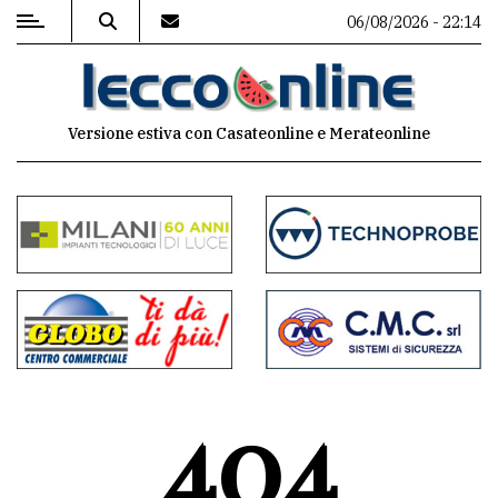
06/08/2026 - 22:14
MENU
Versione estiva con Casateonline e Merateonline
Editoriale
e
commenti
Contenuti
del
sito
Appuntamenti
404
Meteo