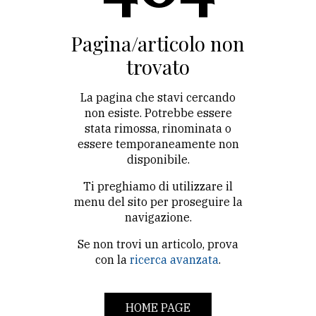
CONTATTI
La
Pagina/articolo non
redazione
trovato
Scrivici
La pagina che stavi cercando
Per
non esiste. Potrebbe essere
stata rimossa, rinominata o
la
essere temporaneamente non
tua
disponibile.
pubblicità
Ti preghiamo di utilizzare il
menu del sito per proseguire la
CERCA
navigazione.
Se non trovi un articolo, prova
Cerca
con la
ricerca avanzata
.
per
comune
HOME PAGE
Ricerca