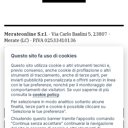
avanzata
LE
ALTRE
Merateonline S.r.l.
-
Via Carlo Baslini 5, 23807 -
TESTATE
Merate (LC)
- P.IVA 02533410136
Telefono:
039 9902881
- Whatsapp: 351 3481257 - E-
mail: redazione@leccoonline.com
Questo sito fa uso di cookies
La redazione
MerateOnline
CasateOnline
RSS
Questo sito utilizza cookie o altri strumenti tecnici e,
previo consenso, anche cookie di profilazione o altri
Made by
VIP
strumenti di tracciamento, anche di terze parti, per
inviarti pubblicità personalizzata e offrirti servizi in linea
PRIVACY
Privacy policy
Cookie policy
con le tue preferenze, nonché per il monitoraggio dei
comportamenti dei visitatori. Se vuoi saperne di più
Rivedi le tue scelte sui cookie
consulta la
cookie policy
.
Privacy
Per selezionare in modo analitico soltanto alcune
policy
finalità, terze parti e cookie è possibile cliccare su
"Seleziona le tue preferenze".
SCRIVICI
Cookie
Chiudendo questo banner tramite l'apposito comando
policy
"Continua senza accettare" continuerai la navigazione
PER LA TUA PUBBLICITÀ