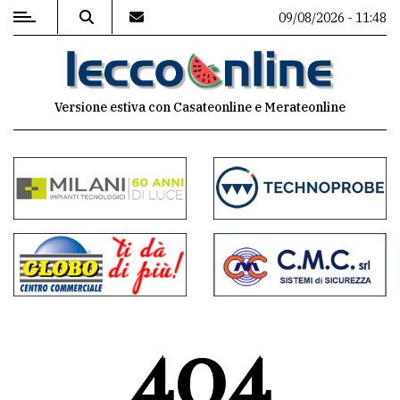
09/08/2026 - 11:48
MENU
Versione estiva con Casateonline e Merateonline
Editoriale
e
commenti
Contenuti
del
sito
Appuntamenti
404
Meteo