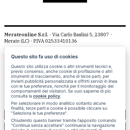
avanzata
LE
ALTRE
Merateonline S.r.l.
-
Via Carlo Baslini 5, 23807 -
TESTATE
Merate (LC)
- P.IVA 02533410136
Telefono:
039 9902881
- Whatsapp: 351 3481257 - E-
mail: redazione@leccoonline.com
Questo sito fa uso di cookies
La redazione
MerateOnline
CasateOnline
RSS
Questo sito utilizza cookie o altri strumenti tecnici e,
previo consenso, anche cookie di profilazione o altri
Made by
VIP
strumenti di tracciamento, anche di terze parti, per
inviarti pubblicità personalizzata e offrirti servizi in linea
PRIVACY
Privacy policy
Cookie policy
con le tue preferenze, nonché per il monitoraggio dei
comportamenti dei visitatori. Se vuoi saperne di più
Rivedi le tue scelte sui cookie
consulta la
cookie policy
.
Privacy
Per selezionare in modo analitico soltanto alcune
policy
finalità, terze parti e cookie è possibile cliccare su
"Seleziona le tue preferenze".
SCRIVICI
Cookie
Chiudendo questo banner tramite l'apposito comando
policy
"Continua senza accettare" continuerai la navigazione
PER LA TUA PUBBLICITÀ