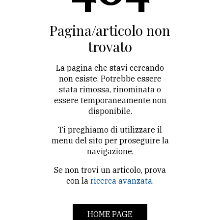
CONTATTI
La
Pagina/articolo non
redazione
trovato
Scrivici
La pagina che stavi cercando
Per
non esiste. Potrebbe essere
stata rimossa, rinominata o
la
essere temporaneamente non
tua
disponibile.
pubblicità
Ti preghiamo di utilizzare il
menu del sito per proseguire la
CERCA
navigazione.
Se non trovi un articolo, prova
Cerca
con la
ricerca avanzata
.
per
comune
HOME PAGE
Ricerca