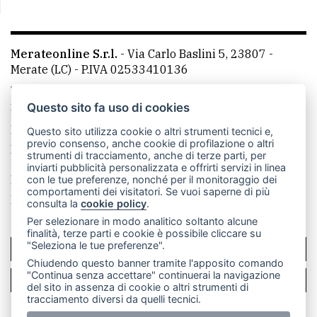
Merateonline S.r.l.
-
Via Carlo Baslini 5, 23807 -
Merate (LC)
- P.IVA 02533410136
Telefono:
039 9902881
- Whatsapp: 351 3481257 - E-
mail: redazione@leccoonline.com
Questo sito fa uso di cookies
La redazione
MerateOnline
CasateOnline
RSS
Questo sito utilizza cookie o altri strumenti tecnici e,
previo consenso, anche cookie di profilazione o altri
Made by
VIP
strumenti di tracciamento, anche di terze parti, per
inviarti pubblicità personalizzata e offrirti servizi in linea
Privacy policy
Cookie policy
con le tue preferenze, nonché per il monitoraggio dei
comportamenti dei visitatori. Se vuoi saperne di più
Rivedi le tue scelte sui cookie
consulta la
cookie policy
.
Per selezionare in modo analitico soltanto alcune
finalità, terze parti e cookie è possibile cliccare su
"Seleziona le tue preferenze".
SCRIVICI
Chiudendo questo banner tramite l'apposito comando
"Continua senza accettare" continuerai la navigazione
PER LA TUA PUBBLICITÀ
del sito in assenza di cookie o altri strumenti di
tracciamento diversi da quelli tecnici.