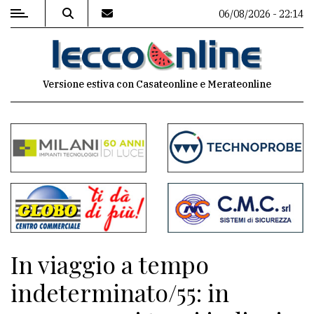
06/08/2026 - 22:14
MENU
Versione estiva con Casateonline e Merateonline
Editoriale
e
commenti
Contenuti
del
sito
Appuntamenti
In viaggio a tempo
Meteo
indeterminato/55: in