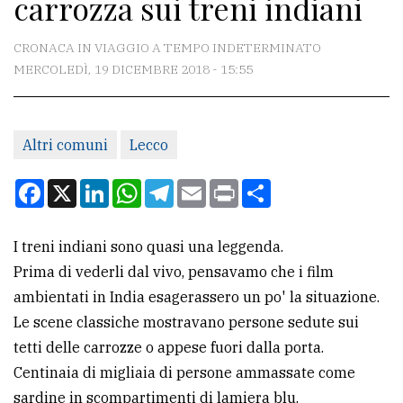
carrozza sui treni indiani
CONTATTI
La
CRONACA IN VIAGGIO A TEMPO INDETERMINATO
redazione
MERCOLEDÌ, 19 DICEMBRE 2018 - 15:55
Scrivici
Per
Altri comuni
Lecco
la
Facebook
X
LinkedIn
WhatsApp
Telegram
Email
Print
Condividi
tua
pubblicità
I treni indiani sono quasi una leggenda.
Prima di vederli dal vivo, pensavamo che i film
CERCA
ambientati in India esagerassero un po' la situazione.
Cerca
Le scene classiche mostravano persone sedute sui
per
tetti delle carrozze o appese fuori dalla porta.
comune
Centinaia di migliaia di persone ammassate come
sardine in scompartimenti di lamiera blu.
Ricerca