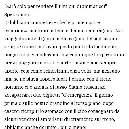
"Sarà solo per rendere il film più drammatico!"
avanzata
Speravamo...
E dobbiamo ammettere che le prime nostre
LE
esperienze sui treni indiani ci hanno dato ragione. Nei
ALTRE
TESTATE
viaggi durante il giorno nelle regioni del sud, siamo
sempre riusciti a trovare posto piuttosto facilmente....
magari non comodissimo, ma comunque lo spaziettino
per appoggiarci c'era. Le porte rimanevano sempre
aperte, così come i finestrini senza vetri, ma nessuno
mai se ne stava appeso fuori. Persino con il treno
PRIVACY
notturno ci è andata di lusso. Siamo riusciti ad
accaparrarci due biglietti "d'emergenza" il giorno
Privacy
prima e sulle nostre brandine al terzo piano, dopo
policy
esserci riempiti lo stomaco con il cibo consegnato da
Cookie
alcuni venditori ambulanti direttamente sul treno,
policy
abbiamo anche dormito... più o meno!