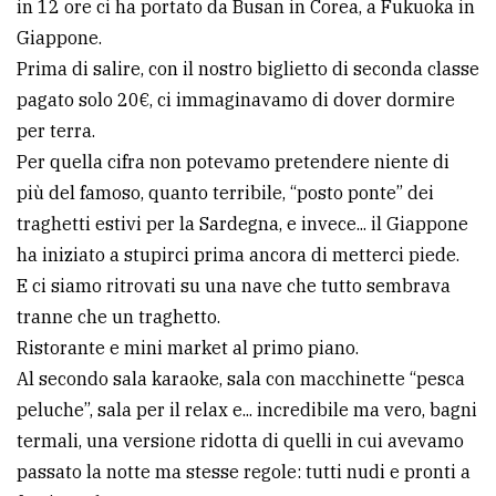
in 12 ore ci ha portato da Busan in Corea, a Fukuoka in
avanzata
Giappone.
Prima di salire, con il nostro biglietto di seconda classe
pagato solo 20€, ci immaginavamo di dover dormire
LE
ALTRE
per terra.
TESTATE
Per quella cifra non potevamo pretendere niente di
più del famoso, quanto terribile, “posto ponte” dei
traghetti estivi per la Sardegna, e invece... il Giappone
ha iniziato a stupirci prima ancora di metterci piede.
E ci siamo ritrovati su una nave che tutto sembrava
tranne che un traghetto.
PRIVACY
Ristorante e mini market al primo piano.
Privacy
Al secondo sala karaoke, sala con macchinette “pesca
policy
peluche”, sala per il relax e... incredibile ma vero, bagni
termali, una versione ridotta di quelli in cui avevamo
Cookie
passato la notte ma stesse regole: tutti nudi e pronti a
policy