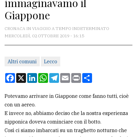
immaginavamo il
CONTATTI
Giappone
La
redazione
CRONACA IN VIAGGIO A TEMPO INDETERMINATO
Scrivici
MERCOLEDÌ, 02 OTTOBRE 2019 - 16:15
Per
la
Altri comuni
Lecco
tua
pubblicità
Facebook
X
LinkedIn
WhatsApp
Telegram
Email
Print
Condividi
CERCA
Potevamo arrivare in Giappone come fanno tutti, cioè
con un aereo.
Cerca
E invece no, abbiamo deciso che la nostra esperienza
per
nipponica doveva cominciare con il botto.
comune
Così ci siamo imbarcati su un traghetto notturno che
Ricerca