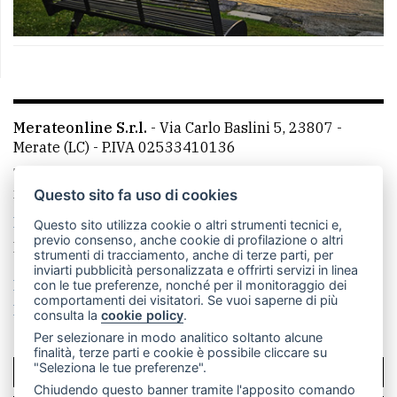
Merateonline S.r.l.
-
Via Carlo Baslini 5, 23807 -
Merate (LC)
- P.IVA 02533410136
Telefono:
039 9902881
- Whatsapp: 351 3481257 - E-
mail: redazione@leccoonline.com
Questo sito fa uso di cookies
La redazione
MerateOnline
CasateOnline
RSS
Questo sito utilizza cookie o altri strumenti tecnici e,
previo consenso, anche cookie di profilazione o altri
Made by
VIP
strumenti di tracciamento, anche di terze parti, per
inviarti pubblicità personalizzata e offrirti servizi in linea
Privacy policy
Cookie policy
con le tue preferenze, nonché per il monitoraggio dei
comportamenti dei visitatori. Se vuoi saperne di più
Rivedi le tue scelte sui cookie
consulta la
cookie policy
.
Per selezionare in modo analitico soltanto alcune
finalità, terze parti e cookie è possibile cliccare su
"Seleziona le tue preferenze".
SCRIVICI
Chiudendo questo banner tramite l'apposito comando