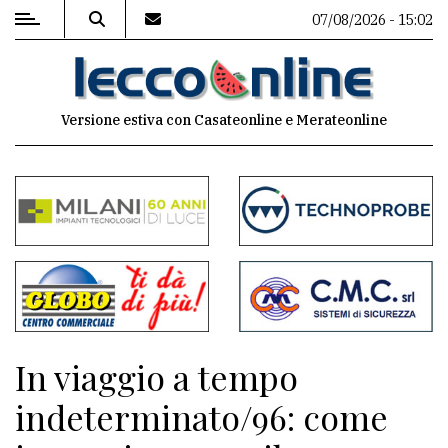
07/08/2026 - 15:02
MENU
Versione estiva con Casateonline e Merateonline
Editoriale
e
commenti
Contenuti
del
sito
Appuntamenti
In viaggio a tempo
Meteo
indeterminato/96: come