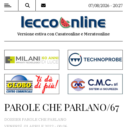
07/08/2026 - 20:27
MENU
Versione estiva con Casateonline e Merateonline
Editoriale
e
commenti
Contenuti
del
sito
Appuntamenti
PAROLE CHE PARLANO/67
Meteo
DOSSIER PAROLE CHE PARLANO
VENERDÌ, 01 APRILE 2022 - 08:06