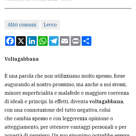
CONTATTI
La
redazione
Altri comuni
Lecco
Scrivici
Facebook
X
LinkedIn
WhatsApp
Telegram
Email
Print
Condividi
Per
la
Voltagabbana
tua
pubblicità
È una parola che non utilizziamo molto spesso, forse
augurando al nostro prossimo, ma anche a noi stessi,
minore superficialità e malafede e maggiore coerenza
CERCA
di ideali e principi. In effetti, diventa
voltagabbana
,
Cerca
con una connotazione del tutto negativa, colui
per
che cambia spesso e con leggerezza opinione o
comune
atteggiamento, per ottenere vantaggi personali o per
Ricerca
povertà di pensiero. Un suo sinonimo potrebbe essere