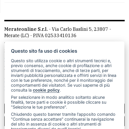
Merateonline S.r.l.
-
Via Carlo Baslini 5, 23807 -
Merate (LC)
- P.IVA 02533410136
Telefono:
039 9902881
- Whatsapp: 351 3481257 - E-
mail: redazione@leccoonline.com
Questo sito fa uso di cookies
La redazione
MerateOnline
CasateOnline
RSS
Questo sito utilizza cookie o altri strumenti tecnici e,
previo consenso, anche cookie di profilazione o altri
Made by
VIP
strumenti di tracciamento, anche di terze parti, per
inviarti pubblicità personalizzata e offrirti servizi in linea
Privacy policy
Cookie policy
con le tue preferenze, nonché per il monitoraggio dei
comportamenti dei visitatori. Se vuoi saperne di più
Rivedi le tue scelte sui cookie
consulta la
cookie policy
.
Per selezionare in modo analitico soltanto alcune
finalità, terze parti e cookie è possibile cliccare su
"Seleziona le tue preferenze".
SCRIVICI
Chiudendo questo banner tramite l'apposito comando
"Continua senza accettare" continuerai la navigazione
PER LA TUA PUBBLICITÀ
del sito in assenza di cookie o altri strumenti di
tracciamento diversi da quelli tecnici.