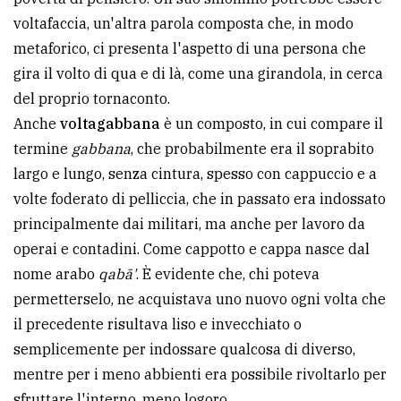
avanzata
voltafaccia, un'altra parola composta che, in modo
metaforico, ci presenta l'aspetto di una persona che
gira il volto di qua e di là, come una girandola, in cerca
LE
del proprio tornaconto.
ALTRE
TESTATE
Anche
voltagabbana
è un composto, in cui compare il
termine
gabbana
, che probabilmente era il soprabito
largo e lungo, senza cintura, spesso con cappuccio e a
volte foderato di pelliccia, che in passato era indossato
principalmente dai militari, ma anche per lavoro da
operai e contadini. Come cappotto e cappa nasce dal
PRIVACY
nome arabo
qabā'
. È evidente che, chi poteva
permetterselo, ne acquistava uno nuovo ogni volta che
Privacy
il precedente risultava liso e invecchiato o
policy
semplicemente per indossare qualcosa di diverso,
Cookie
mentre per i meno abbienti era possibile rivoltarlo per
policy
sfruttare l'interno, meno logoro.