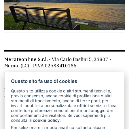
Merateonline S.r.l.
-
Via Carlo Baslini 5, 23807 -
Merate (LC)
- P.IVA 02533410136
Telefono:
039 9902881
- Whatsapp: 351 3481257 - E-
mail: redazione@leccoonline.com
Questo sito fa uso di cookies
La redazione
MerateOnline
CasateOnline
RSS
Questo sito utilizza cookie o altri strumenti tecnici e,
previo consenso, anche cookie di profilazione o altri
Made by
VIP
strumenti di tracciamento, anche di terze parti, per
inviarti pubblicità personalizzata e offrirti servizi in linea
Privacy policy
Cookie policy
con le tue preferenze, nonché per il monitoraggio dei
comportamenti dei visitatori. Se vuoi saperne di più
Rivedi le tue scelte sui cookie
consulta la
cookie policy
.
Per selezionare in modo analitico soltanto alcune