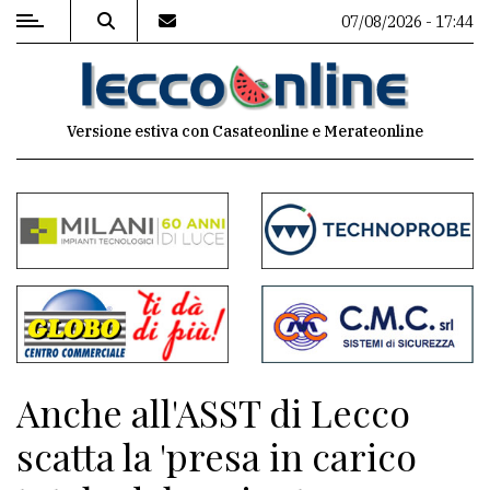
07/08/2026 - 17:44
MENU
Versione estiva con Casateonline e Merateonline
Editoriale
e
commenti
Contenuti
del
sito
Appuntamenti
Anche all'ASST di Lecco
Meteo
scatta la 'presa in carico