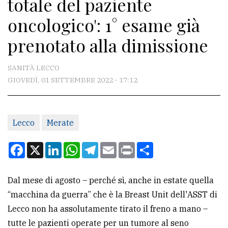
totale del paziente
CONTATTI
oncologico': 1° esame già
La
prenotato alla dimissione
redazione
Scrivici
SANITÀ LECCO
Per
GIOVEDÌ, 01 SETTEMBRE 2022 - 17:12
la
tua
pubblicità
Lecco
Merate
Facebook
X
LinkedIn
WhatsApp
Telegram
Email
Print
Condividi
CERCA
Cerca
Dal mese di agosto – perché sì, anche in estate quella
per
“macchina da guerra” che è la Breast Unit dell'ASST di
comune
Lecco non ha assolutamente tirato il freno a mano –
tutte le pazienti operate per un tumore al seno
Ricerca