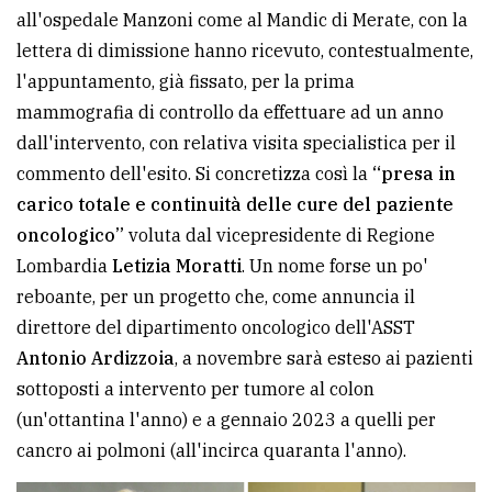
all'ospedale Manzoni come al Mandic di Merate, con la
avanzata
lettera di dimissione hanno ricevuto, contestualmente,
l'appuntamento, già fissato, per la prima
LE
mammografia di controllo da effettuare ad un anno
ALTRE
dall'intervento, con relativa visita specialistica per il
TESTATE
commento dell'esito. Si concretizza così la
“presa in
carico totale e continuità delle cure del paziente
oncologico”
voluta dal vicepresidente di Regione
Lombardia
Letizia Moratti
. Un nome forse un po'
reboante, per un progetto che, come annuncia il
PRIVACY
direttore del dipartimento oncologico dell'ASST
Antonio Ardizzoia
, a novembre sarà esteso ai pazienti
Privacy
sottoposti a intervento per tumore al colon
policy
(un'ottantina l'anno) e a gennaio 2023 a quelli per
Cookie
cancro ai polmoni (all'incirca quaranta l'anno).
policy