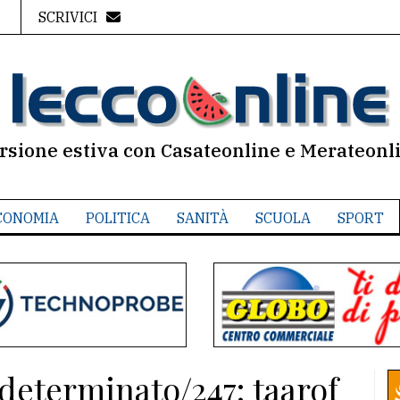
SCRIVICI
rsione estiva con Casateonline e Merateonl
CONOMIA
POLITICA
SANITÀ
SCUOLA
SPORT
ndeterminato/247: taarof