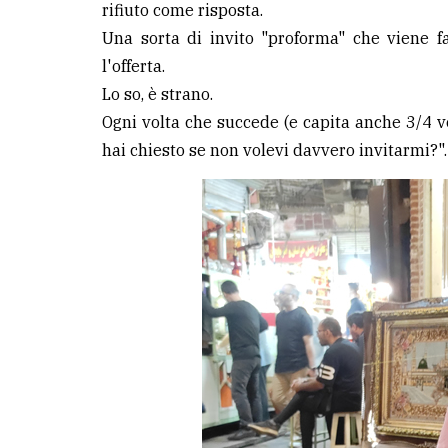
rifiuto come risposta.
Una sorta di invito "proforma" che viene f
LE
ALTRE
l'offerta.
TESTATE
Lo so, è strano.
Ogni volta che succede (e capita anche 3/4 v
hai chiesto se non volevi davvero invitarmi?".
PRIVACY
Privacy
policy
Cookie
policy