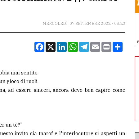
MERCOLEDÌ, 07 SETTEMBRE 2022 - 08:23
Facebook
X
LinkedIn
WhatsApp
Telegram
Email
Print
Condiv
bbia mai sentito.
un gioco di ruoli.
a ma, ad essere sinceri, ancora devo ben capire come
er un tè?"
uesto invito sia taarof e l'interlocutore si aspetti un