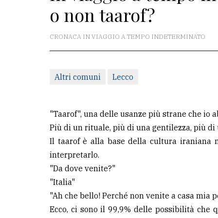
o non taarof?
redazione
Scrivici
CRONACA IN VIAGGIO A TEMPO INDETERMINATO
Per
la
Altri comuni
Lecco
tua
pubblicità
"Taarof", una delle usanze più strane che io a
CERCA
Più di un rituale, più di una gentilezza, più di 
Il taarof è alla base della cultura iranian
Cerca
interpretarlo.
per
"Da dove venite?"
comune
"Italia"
Ricerca
"Ah che bello! Perché non venite a casa mia p
avanzata
Ecco, ci sono il 99,9% delle possibilità che q