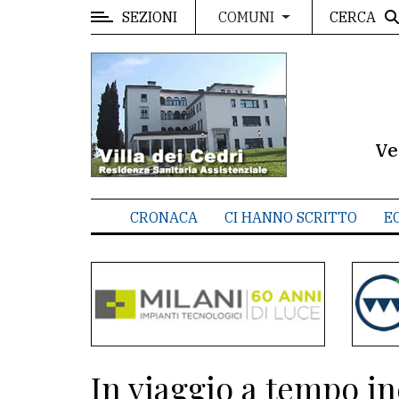
SEZIONI
CERCA
COMUNI
MENU
Editoriale
e
commenti
Ve
Contenuti
del
CRONACA
CI HANNO SCRITTO
E
sito
Appuntamenti
Meteo
CONTATTI
In viaggio a tempo i
La