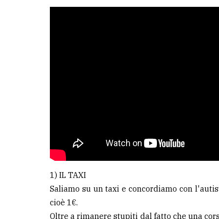
1) IL TAXI
Saliamo su un taxi e concordiamo con l'autist
cioè 1€.
Oltre a rimanere stupiti dal fatto che una cor