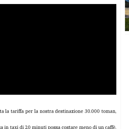
a la tariffa per la nostra destinazione 30.000 toman,
sa in taxi di 20 minuti possa costare meno di un caffè,