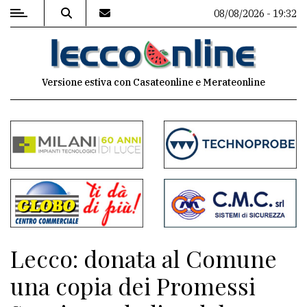
08/08/2026 - 19:32
MENU
Versione estiva con Casateonline e Merateonline
Editoriale
e
commenti
Contenuti
del
sito
Appuntamenti
Lecco: donata al Comune
Meteo
una copia dei Promessi