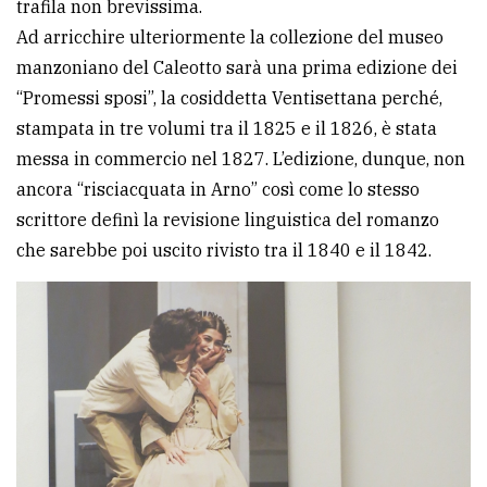
trafila non brevissima.
avanzata
Ad arricchire ulteriormente la collezione del museo
manzoniano del Caleotto sarà una prima edizione dei
“Promessi sposi”, la cosiddetta Ventisettana perché,
LE
ALTRE
stampata in tre volumi tra il 1825 e il 1826, è stata
TESTATE
messa in commercio nel 1827. L’edizione, dunque, non
ancora “risciacquata in Arno” così come lo stesso
scrittore definì la revisione linguistica del romanzo
che sarebbe poi uscito rivisto tra il 1840 e il 1842.
PRIVACY
Privacy
policy
Cookie
policy