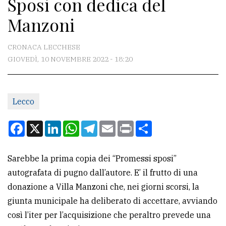
Sposi con dedica del
CONTATTI
Manzoni
La
redazione
CRONACA LECCHESE
Scrivici
GIOVEDÌ, 10 NOVEMBRE 2022 - 18:20
Per
la
Lecco
tua
pubblicità
Facebook
X
LinkedIn
WhatsApp
Telegram
Email
Print
Condividi
CERCA
Sarebbe la prima copia dei “Promessi sposi”
autografata di pugno dall’autore. E’ il frutto di una
Cerca
donazione a Villa Manzoni che, nei giorni scorsi, la
per
giunta municipale ha deliberato di accettare, avviando
comune
così l’iter per l’acquisizione che peraltro prevede una
Ricerca