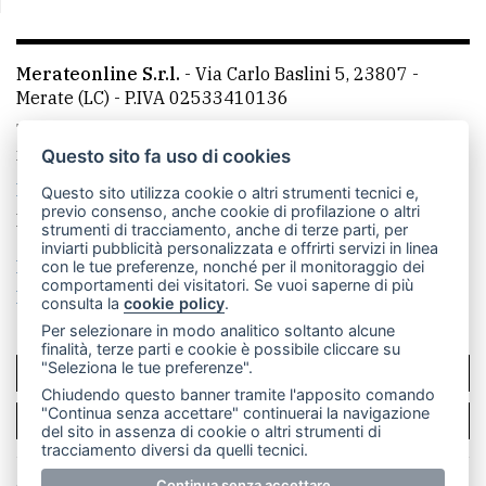
Merateonline S.r.l.
-
Via Carlo Baslini 5, 23807 -
Merate (LC)
- P.IVA 02533410136
Telefono:
039 9902881
- Whatsapp: 351 3481257 - E-
mail: redazione@leccoonline.com
Questo sito fa uso di cookies
La redazione
MerateOnline
CasateOnline
RSS
Questo sito utilizza cookie o altri strumenti tecnici e,
previo consenso, anche cookie di profilazione o altri
Made by
VIP
strumenti di tracciamento, anche di terze parti, per
inviarti pubblicità personalizzata e offrirti servizi in linea
Privacy policy
Cookie policy
con le tue preferenze, nonché per il monitoraggio dei
comportamenti dei visitatori. Se vuoi saperne di più
Rivedi le tue scelte sui cookie
consulta la
cookie policy
.
Per selezionare in modo analitico soltanto alcune
finalità, terze parti e cookie è possibile cliccare su
"Seleziona le tue preferenze".
SCRIVICI
Chiudendo questo banner tramite l'apposito comando
"Continua senza accettare" continuerai la navigazione
PER LA TUA PUBBLICITÀ
del sito in assenza di cookie o altri strumenti di
tracciamento diversi da quelli tecnici.
Continua senza accettare