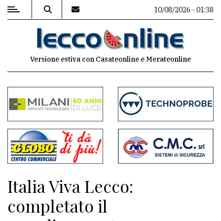
10/08/2026 - 01:38
MENU
Versione estiva con Casateonline e Merateonline
Editoriale
e
commenti
Contenuti
del
sito
Appuntamenti
Italia Viva Lecco:
Meteo
completato il