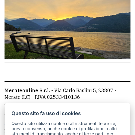
Merateonline S.r.l.
-
Via Carlo Baslini 5, 23807 -
Merate (LC)
- P.IVA 02533410136
Telefono:
039 9902881
- Whatsapp: 351 3481257 - E-
mail: redazione@leccoonline.com
Questo sito fa uso di cookies
La redazione
MerateOnline
CasateOnline
RSS
Questo sito utilizza cookie o altri strumenti tecnici e,
previo consenso, anche cookie di profilazione o altri
Made by
VIP
strumenti di tracciamento, anche di terze parti, per