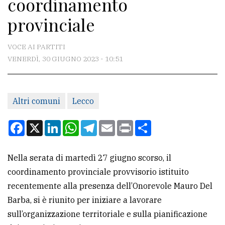
coordinamento
CONTATTI
provinciale
La
redazione
VOCE AI PARTITI
Scrivici
VENERDÌ, 30 GIUGNO 2023 - 10:51
Per
la
Altri comuni
Lecco
tua
pubblicità
Facebook
X
LinkedIn
WhatsApp
Telegram
Email
Print
Condividi
CERCA
Nella serata di martedì 27 giugno scorso, il
coordinamento provinciale provvisorio istituito
Cerca
recentemente alla presenza dell’Onorevole Mauro Del
per
Barba, si è riunito per iniziare a lavorare
comune
sull’organizzazione territoriale e sulla pianificazione
Ricerca