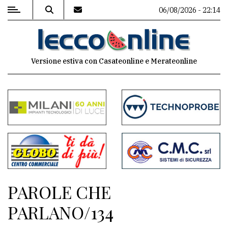
06/08/2026 - 22:14
MENU
Versione estiva con Casateonline e Merateonline
Editoriale
e
commenti
Contenuti
del
sito
Appuntamenti
PAROLE CHE
Meteo
PARLANO/134