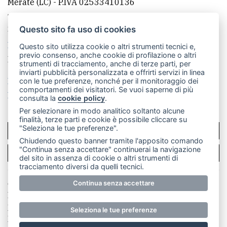
Merate (LC)
- P.IVA 02533410136
Telefono:
039 9902881
- Whatsapp: 351 3481257 - E-
mail: redazione@leccoonline.com
Questo sito fa uso di cookies
La redazione
MerateOnline
CasateOnline
RSS
Questo sito utilizza cookie o altri strumenti tecnici e,
previo consenso, anche cookie di profilazione o altri
Made by
VIP
strumenti di tracciamento, anche di terze parti, per
inviarti pubblicità personalizzata e offrirti servizi in linea
Privacy policy
Cookie policy
con le tue preferenze, nonché per il monitoraggio dei
comportamenti dei visitatori. Se vuoi saperne di più
Rivedi le tue scelte sui cookie
consulta la
cookie policy
.
Per selezionare in modo analitico soltanto alcune
finalità, terze parti e cookie è possibile cliccare su
"Seleziona le tue preferenze".
SCRIVICI
Chiudendo questo banner tramite l'apposito comando
"Continua senza accettare" continuerai la navigazione
PER LA TUA PUBBLICITÀ
del sito in assenza di cookie o altri strumenti di
tracciamento diversi da quelli tecnici.
© Copyright Merateonline S.r.l. - Tutti i diritti riservati.
Continua senza accettare
E' proibita la riproduzione e pubblicazione anche
parziale di testi, articoli e immagini senza la
Seleziona le tue preferenze
preventiva autorizzazione scritta dell'editore. RI Lecco