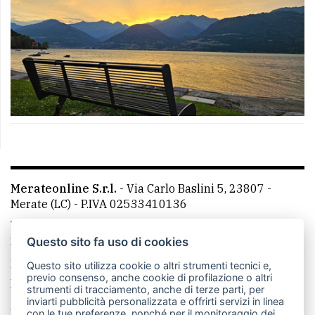
Merateonline S.r.l.
-
Via Carlo Baslini 5, 23807 -
Merate (LC)
- P.IVA 02533410136
Telefono:
039 9902881
- Whatsapp: 351 3481257 - E-
mail: redazione@leccoonline.com
Questo sito fa uso di cookies
La redazione
MerateOnline
CasateOnline
RSS
Questo sito utilizza cookie o altri strumenti tecnici e,
previo consenso, anche cookie di profilazione o altri
Made by
VIP
strumenti di tracciamento, anche di terze parti, per
inviarti pubblicità personalizzata e offrirti servizi in linea
Privacy policy
Cookie policy
con le tue preferenze, nonché per il monitoraggio dei