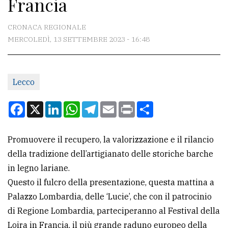
Francia
CONTATTI
La
CRONACA REGIONALE
redazione
MERCOLEDÌ, 13 SETTEMBRE 2023 - 16:48
Scrivici
Per
Lecco
la
Facebook
X
LinkedIn
WhatsApp
Telegram
Email
Print
Condividi
tua
pubblicità
Promuovere il recupero, la valorizzazione e il rilancio
della tradizione dell’artigianato delle storiche barche
CERCA
in legno lariane.
Cerca
Questo il fulcro della presentazione, questa mattina a
per
Palazzo Lombardia, delle ‘Lucie’, che con il patrocinio
comune
di Regione Lombardia, parteciperanno al Festival della
Loira in Francia, il più grande raduno europeo della
Ricerca