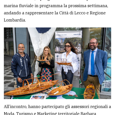
marina fluviale in programma la prossima settimana,
avanzata
andando a rappresentare la Città di Lecco e Regione
Lombardia.
LE
ALTRE
TESTATE
PRIVACY
Privacy
policy
Cookie
All’incontro, hanno partecipato gli assessori regionali a
policy
Moda, Turismo e Marketing territoriale Barbara