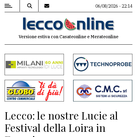
06/08/2026 - 22:14
MENU
Versione estiva con Casateonline e Merateonline
Editoriale
e
commenti
Contenuti
del
sito
Appuntamenti
Lecco: le nostre Lucie al
Meteo
Festival della Loira in