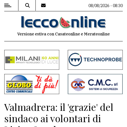
08/08/2026 - 08:30
MENU
Versione estiva con Casateonline e Merateonline
Editoriale
e
commenti
Contenuti
del
sito
Appuntamenti
Valmadrera: il 'grazie' del
Meteo
sindaco ai volontari di