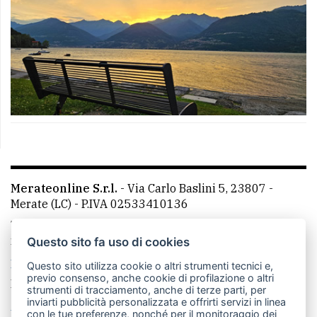
Merateonline S.r.l.
-
Via Carlo Baslini 5, 23807 -
Merate (LC)
- P.IVA 02533410136
Telefono:
039 9902881
- Whatsapp: 351 3481257 - E-
mail: redazione@leccoonline.com
Questo sito fa uso di cookies
La redazione
MerateOnline
CasateOnline
RSS
Questo sito utilizza cookie o altri strumenti tecnici e,
previo consenso, anche cookie di profilazione o altri
Made by
VIP
strumenti di tracciamento, anche di terze parti, per
inviarti pubblicità personalizzata e offrirti servizi in linea
Privacy policy
Cookie policy
con le tue preferenze, nonché per il monitoraggio dei