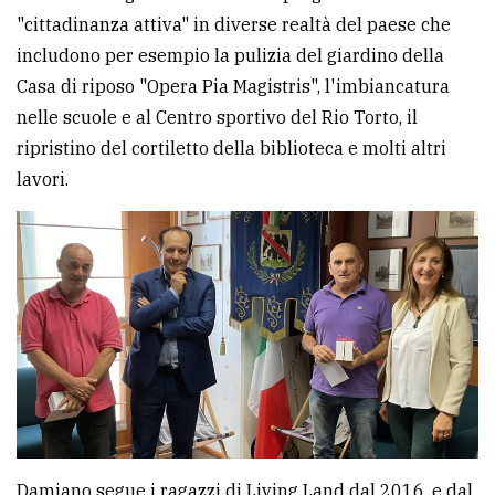
"cittadinanza attiva" in diverse realtà del paese che
avanzata
includono per esempio la pulizia del giardino della
Casa di riposo "Opera Pia Magistris", l'imbiancatura
LE
nelle scuole e al Centro sportivo del Rio Torto, il
ALTRE
TESTATE
ripristino del cortiletto della biblioteca e molti altri
lavori.
PRIVACY
Privacy
policy
Cookie
policy
Damiano segue i ragazzi di Living Land dal 2016, e dal