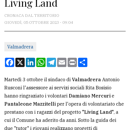
Living Land
CONTATTI
La
CRONACA DAL TERRITORIO
redazione
GIOVEDÌ, 05 OTTOBRE 2023 - 09:04
Scrivici
Per
Valmadrera
la
Facebook
X
LinkedIn
WhatsApp
Telegram
Email
Print
Condividi
tua
pubblicità
Martedì 3 ottobre il sindaco di
Valmadrera
Antonio
Rusconi l'assessore ai servizi sociali Rita Bosisio
CERCA
hanno ringraziato i volontari
Damiano Mercuri
e
Cerca
Pantaleone Mazzitelli
per l'opera di volontariato che
per
prestano con i ragazzi del progetto
"Living Land"
, a
comune
cui il Comune ha aderito da anni. Sotto la guida dei
due "tutor" i giovani realizzano progetti di
Ricerca