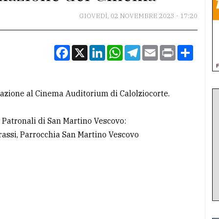
GIOVEDÌ, 02 NOVEMBRE 2023 - 17:20
Facebook
X
LinkedIn
WhatsApp
Telegram
Email
Print
Condiv
zione al Cinema Auditorium di Calolziocorte.
Patronali di San Martino Vescovo:
rassi, Parrocchia San Martino Vescovo