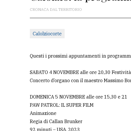
redazione
CRONACA DAL TERRITORIO
Scrivici
Per
Calolziocorte
la
tua
pubblicità
Questi i prossimi appuntamenti in programma
SABATO 4 NOVEMBRE alle ore 20,30 Festività 
CERCA
Concerto d’organo con il maestro Massimo Bo
Cerca
per
DOMENICA 5 NOVEMBRE alle ore 15,30 e 21
comune
PAW PATROL: IL SUPER FILM
Animazione
Ricerca
Regia di Callan Brunker
avanzata
92 minuti – USA, 2023