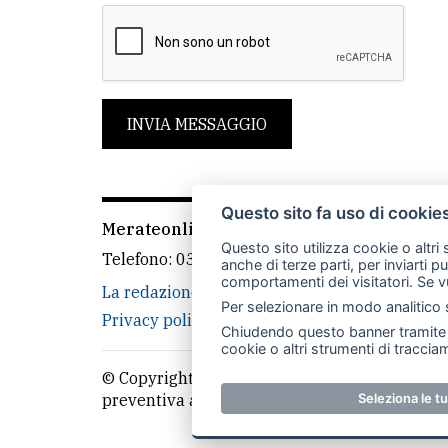
INVIA MESSAGGIO
Questo sito fa uso di cookie
Merateonline S.r.l.
-
Via Carlo Baslini 5, 238
Questo sito utilizza cookie o altri
Telefono:
039 9902881
- Whatsapp: 351 3481
anche di terze parti, per inviarti p
comportamenti dei visitatori. Se v
La redazione
MerateOnline
CasateOnline
Per selezionare in modo analitico s
Privacy policy
Cookie policy
Rivedi le tue
Chiudendo questo banner tramite l
cookie o altri strumenti di tracciam
© Copyright Merateonline S.r.l. - Tutti i diritt
Seleziona le t
preventiva autorizzazione scritta dell'editor