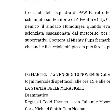
LE
I cuccioli della squadra di PAW Patrol ot
ALTRE
schiantato sul territorio di Adventure City. C
TESTATE
nemico, il sindaco Humdinger, quando evad
scienziata ossessionata dal meteorite, per 
supercattivi. Spetterà ai Mighty Pups fermarli 
che anche il cucciolo più piccolo può fare la p
PRIVACY
-
Privacy
Da MARTEDì 7 a VENERDì 10 NOVEMBRE alle
policy
(ogni mercoledì spettacoli alle ore 15 e alle o
Cookie
LA STANZA DELLE MERAVIGLIE
policy
Drammatico
Regia di Todd Haynes – con Julianne Moore
Cory Michael Smith, Tom Noonan