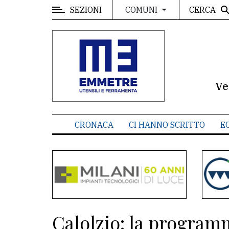
SEZIONI
CERCA
COMUNI
MENU
Editoriale
e
commenti
Ve
Contenuti
del
CRONACA
CI HANNO SCRITTO
E
sito
Appuntamenti
Meteo
CONTATTI
Calolzio: la progra
La