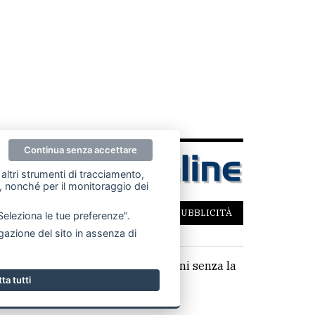
Continua senza accettare
altri strumenti di tracciamento,
ze, nonché per il monitoraggio dei
SCRIVICI
PER LA TUA PUBBLICITÀ
"Seleziona le tue preferenze".
azione del sito in assenza di
parziale di testi, articoli e immagini senza la
ta tutti
,14 €