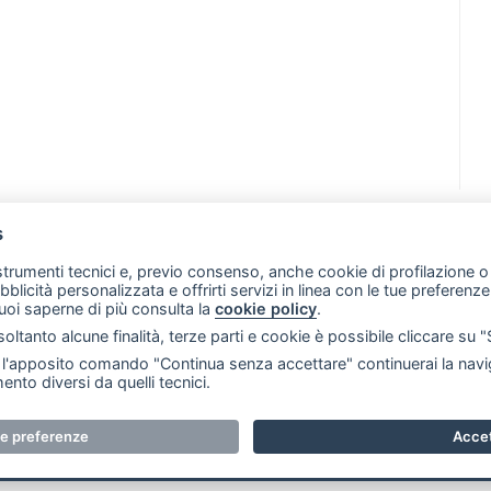
s
07 - Merate (LC)
- P.IVA 02533410136
 strumenti tecnici e, previo consenso, anche cookie di profilazione o 
257 - E-mail: redazione@leccoonline.com
ubblicità personalizzata e offrirti servizi in linea con le tue preferen
uoi saperne di più consulta la
cookie policy
.
RSS
Made by
VIP
oltanto alcune finalità, terze parti e cookie è possibile cliccare su 
 scelte sui cookie
'apposito comando "Continua senza accettare" continuerai la navig
ento diversi da quelli tecnici.
i riservati. E' proibita la riproduzione e pubblicazione anche 
ue preferenze
Accet
e. RI Lecco numero Rea LC 291.277 - Capitale sociale 10.329