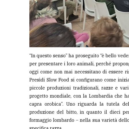
“In questo senso” ha proseguito “è bello vede
per presentare i loro animali, perché propon
oggi come non mai necessitano di essere ris
Presìdi Slow Food si configurano come inizia
piccole produzioni tradizionali, razze e var
progetto mondiale, con la Lombardia che ha 
capra orobica”. Uno riguarda la tutela dell
produzione del bitto, in quanto il dieci pe
formaggio lombardo – nella sua varietà dello 
specifica razza.