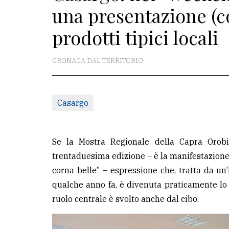
una presentazione (c
redazione
prodotti tipici locali
Scrivici
Per
CRONACA DAL TERRITORIO
la
tua
pubblicità
Casargo
CERCA
Se la Mostra Regionale della Capra Orob
Cerca
trentaduesima edizione – è la manifestazione c
per
corna belle” – espressione che, tratta da un’i
comune
qualche anno fa, è divenuta praticamente lo s
ruolo centrale è svolto anche dal cibo.
Ricerca
avanzata