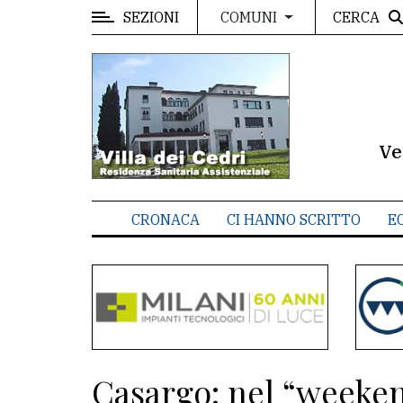
SEZIONI
CERCA
COMUNI
MENU
Editoriale
e
commenti
Ve
Contenuti
del
CRONACA
CI HANNO SCRITTO
E
sito
Appuntamenti
Meteo
CONTATTI
Casargo: nel “weeken
La