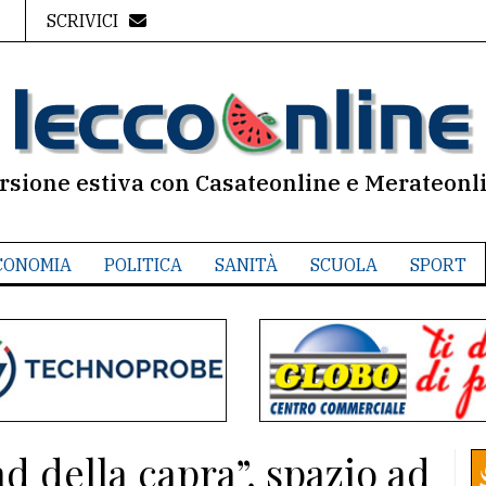
SCRIVICI
rsione estiva con Casateonline e Merateonl
CONOMIA
POLITICA
SANITÀ
SCUOLA
SPORT
d della capra”, spazio ad