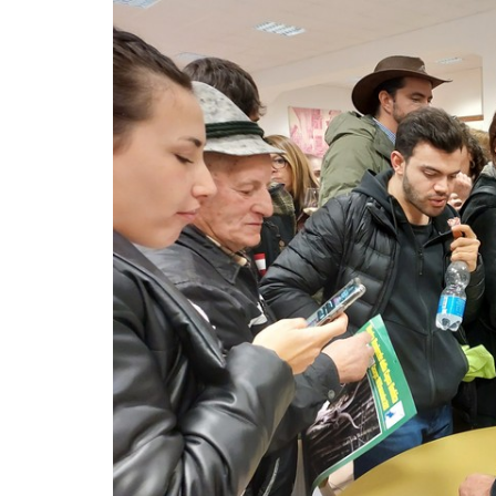
LE
ALTRE
TESTATE
PRIVACY
Privacy
policy
Cookie
policy