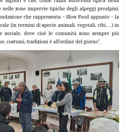
e Signori e che, come razza autoctona tipica della
 nelle zone impervie tipiche degli alpeggi prealpini.
a Fondazione che rappresenta – Slow Food appunto – la
le (in termini di specie animali, vegetali, cibi, …) in
he sociale, dove cioè le comunità sono sempre più
e, costumi, tradizioni è all’ordine del giorno”.