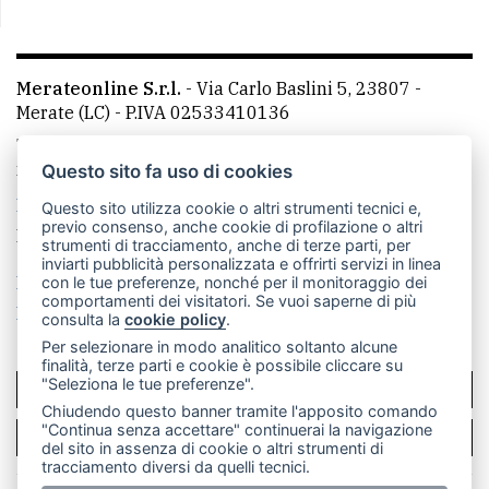
Merateonline S.r.l.
-
Via Carlo Baslini 5, 23807 -
Merate (LC)
- P.IVA 02533410136
Telefono:
039 9902881
- Whatsapp: 351 3481257 - E-
mail: redazione@leccoonline.com
Questo sito fa uso di cookies
La redazione
MerateOnline
CasateOnline
RSS
Questo sito utilizza cookie o altri strumenti tecnici e,
previo consenso, anche cookie di profilazione o altri
Made by
VIP
strumenti di tracciamento, anche di terze parti, per
inviarti pubblicità personalizzata e offrirti servizi in linea
Privacy policy
Cookie policy
con le tue preferenze, nonché per il monitoraggio dei
comportamenti dei visitatori. Se vuoi saperne di più
Rivedi le tue scelte sui cookie
consulta la
cookie policy
.
Per selezionare in modo analitico soltanto alcune
finalità, terze parti e cookie è possibile cliccare su
"Seleziona le tue preferenze".
SCRIVICI
Chiudendo questo banner tramite l'apposito comando
"Continua senza accettare" continuerai la navigazione
PER LA TUA PUBBLICITÀ
del sito in assenza di cookie o altri strumenti di
tracciamento diversi da quelli tecnici.