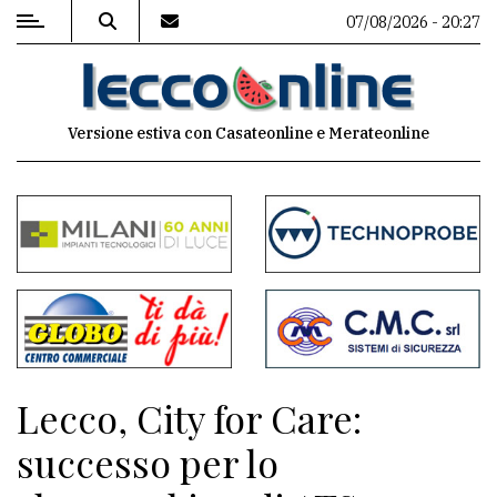
07/08/2026 - 20:27
MENU
Versione estiva con Casateonline e Merateonline
Editoriale
e
commenti
Contenuti
del
sito
Appuntamenti
Lecco, City for Care:
Meteo
successo per lo