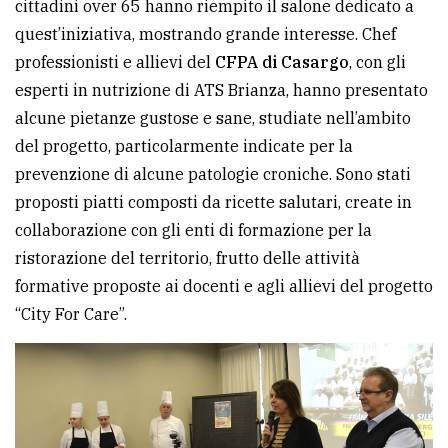
cittadini over 65 hanno riempito il salone dedicato a
avanzata
quest’iniziativa, mostrando grande interesse. Chef
professionisti e allievi del
CFPA di Casargo
, con gli
esperti in nutrizione di ATS Brianza, hanno presentato
LE
ALTRE
alcune pietanze gustose e sane, studiate nell’ambito
TESTATE
del progetto, particolarmente indicate per la
prevenzione di alcune patologie croniche. Sono stati
proposti piatti composti da ricette salutari, create in
collaborazione con gli enti di formazione per la
ristorazione del territorio, frutto delle attività
formative proposte ai docenti e agli allievi del progetto
PRIVACY
“City For Care”.
Privacy
policy
Cookie
policy