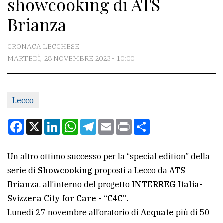
showcooking di ATS
CONTATTI
Brianza
La
redazione
CRONACA LECCHESE
Scrivici
MARTEDÌ, 28 NOVEMBRE 2023 - 10:00
Per
la
Lecco
tua
pubblicità
Facebook
X
LinkedIn
WhatsApp
Telegram
Email
Print
Condividi
CERCA
Un altro ottimo successo per la “special edition” della
serie di
Showcooking
proposti a Lecco da
ATS
Cerca
Brianza
, all’interno del progetto
INTERREG Italia-
per
Svizzera City for Care - “C4C”
.
comune
Lunedì 27 novembre all’oratorio di
Acquate
più di 50
Ricerca