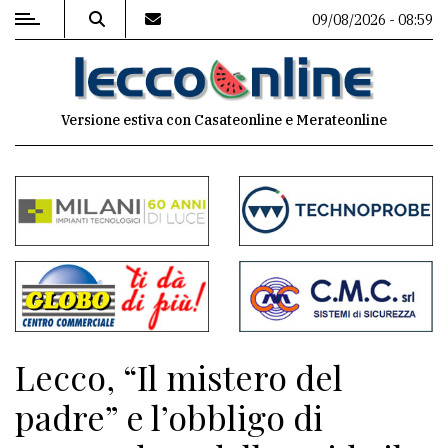
09/08/2026 - 08:59
MENU
Versione estiva con Casateonline e Merateonline
Editoriale
e
commenti
Contenuti
del
sito
Appuntamenti
Lecco, “Il mistero del
Meteo
padre” e l’obbligo di