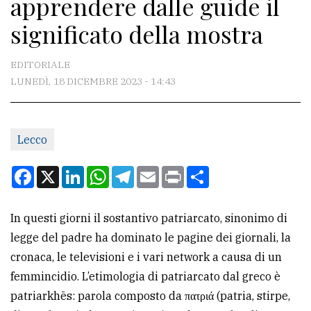
apprendere dalle guide il
CONTATTI
significato della mostra
La
redazione
EDITORIALE
Scrivici
LUNEDÌ, 18 DICEMBRE 2023 - 14:43
Per
la
Lecco
tua
pubblicità
Facebook
X
LinkedIn
WhatsApp
Telegram
Email
Print
Condividi
CERCA
In questi giorni il sostantivo patriarcato, sinonimo di
legge del padre ha dominato le pagine dei giornali, la
Cerca
cronaca, le televisioni e i vari network a causa di un
per
femmincidio. L’etimologia di patriarcato dal greco è
comune
patriarkhēs: parola composto da πατριά (patria, stirpe,
Ricerca