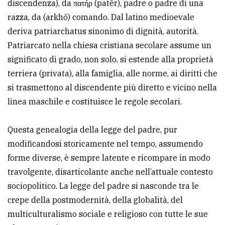
discendenza), da πατήρ (patēr), padre o padre di una
avanzata
razza, da (arkhō) comando. Dal latino medioevale
deriva patriarchatus sinonimo di dignità, autorità.
Patriarcato nella chiesa cristiana secolare assume un
LE
ALTRE
significato di grado, non solo, si estende alla proprietà
TESTATE
terriera (privata), alla famiglia, alle norme, ai diritti che
si trasmettono al discendente più diretto e vicino nella
linea maschile e costituisce le regole secolari.
Questa genealogia della legge del padre, pur
modificandosi storicamente nel tempo, assumendo
PRIVACY
forme diverse, è sempre latente e ricompare in modo
Privacy
travolgente, disarticolante anche nell’attuale contesto
policy
sociopolitico. La legge del padre si nasconde tra le
crepe della postmodernità, della globalità, del
Cookie
multiculturalismo sociale e religioso con tutte le sue
policy