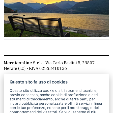
Merateonline S.r.l.
-
Via Carlo Baslini 5, 23807 -
Merate (LC)
- P.IVA 02533410136
Telefono:
039 9902881
- Whatsapp: 351 3481257 - E-
mail: redazione@leccoonline.com
Questo sito fa uso di cookies
La redazione
MerateOnline
CasateOnline
RSS
Questo sito utilizza cookie o altri strumenti tecnici e,
previo consenso, anche cookie di profilazione o altri
Made by
VIP
strumenti di tracciamento, anche di terze parti, per
inviarti pubblicità personalizzata e offrirti servizi in linea
Privacy policy
Cookie policy
con le tue preferenze, nonché per il monitoraggio dei
comportamenti dei visitatori. Se vuoi saperne di più