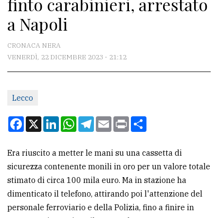
finto carabinieri, arrestato
CONTATTI
a Napoli
La
redazione
CRONACA NERA
Scrivici
VENERDÌ, 22 DICEMBRE 2023 - 21:12
Per
la
Lecco
tua
pubblicità
Facebook
X
LinkedIn
WhatsApp
Telegram
Email
Print
Condividi
CERCA
Era riuscito a metter le mani su una cassetta di
sicurezza contenente monili in oro per un valore totale
Cerca
stimato di circa 100 mila euro. Ma in stazione ha
per
dimenticato il telefono, attirando poi l'attenzione del
comune
personale ferroviario e della Polizia, fino a finire in
Ricerca