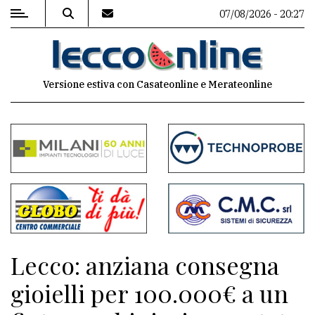
07/08/2026 - 20:27
MENU
Versione estiva con Casateonline e Merateonline
Editoriale
e
commenti
Contenuti
del
sito
Appuntamenti
Lecco: anziana consegna
Meteo
gioielli per 100.000€ a un