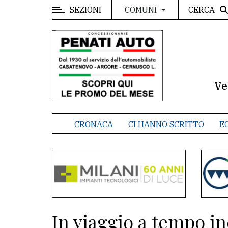
SEZIONI
CERCA
COMUNI
MENU
Editoriale
e
commenti
Ve
Contenuti
del
CRONACA
CI HANNO SCRITTO
E
sito
Appuntamenti
Meteo
CONTATTI
In viaggio a tempo in
La