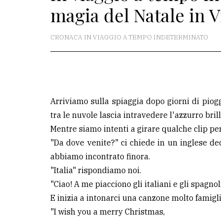
magia del Natale in 
redazione
Scrivici
CRONACA IN VIAGGIO A TEMPO INDETERMINATO
Per
la
tua
pubblicità
Arriviamo sulla spiaggia dopo giorni di piog
tra le nuvole lascia intravedere l'azzurro brill
CERCA
Mentre siamo intenti a girare qualche clip per
"Da dove venite?" ci chiede in un inglese d
Cerca
abbiamo incontrato finora.
per
"Italia" rispondiamo noi.
comune
"Ciao! A me piacciono gli italiani e gli spagno
Ricerca
E inizia a intonarci una canzone molto famiglia
avanzata
"I wish you a merry Christmas,