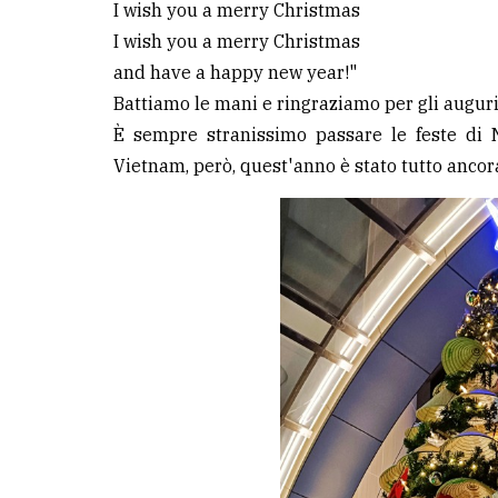
I wish you a merry Christmas
I wish you a merry Christmas
LE
ALTRE
and have a happy new year!"
TESTATE
Battiamo le mani e ringraziamo per gli auguri
È sempre stranissimo passare le feste di 
Vietnam, però, quest'anno è stato tutto ancor
PRIVACY
Privacy
policy
Cookie
policy