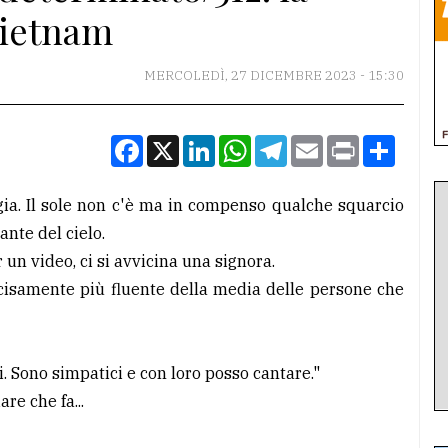
Vietnam
MERCOLEDÌ, 27 DICEMBRE 2023 - 15:30
Facebook
X
LinkedIn
WhatsApp
Telegram
Email
Print
Condiv
gia. Il sole non c'è ma in compenso qualche squarcio
ante del cielo.
 un video, ci si avvicina una signora.
ecisamente più fluente della media delle persone che
li. Sono simpatici e con loro posso cantare."
re che fa...