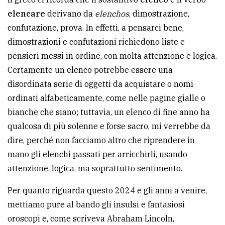
avanzata
elencare
derivano da
elenchos
, dimostrazione,
confutazione, prova. In effetti, a pensarci bene,
dimostrazioni e confutazioni richiedono liste e
LE
pensieri messi in ordine, con molta attenzione e logica.
ALTRE
TESTATE
Certamente un elenco potrebbe essere una
disordinata serie di oggetti da acquistare o nomi
ordinati alfabeticamente, come nelle pagine gialle o
bianche che siano; tuttavia, un elenco di fine anno ha
qualcosa di più solenne e forse sacro, mi verrebbe da
dire, perché non facciamo altro che riprendere in
PRIVACY
mano gli elenchi passati per arricchirli, usando
attenzione, logica, ma soprattutto sentimento.
Privacy
policy
Per quanto riguarda questo 2024 e gli anni a venire,
Cookie
mettiamo pure al bando gli insulsi e fantasiosi
policy
oroscopi e, come scriveva Abraham Lincoln,