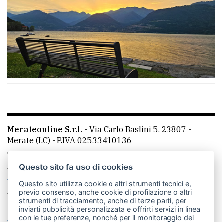
Merateonline S.r.l.
-
Via Carlo Baslini 5, 23807 -
Merate (LC)
- P.IVA 02533410136
Telefono:
039 9902881
- Whatsapp: 351 3481257 - E-
mail: redazione@leccoonline.com
Questo sito fa uso di cookies
La redazione
MerateOnline
CasateOnline
RSS
Questo sito utilizza cookie o altri strumenti tecnici e,
previo consenso, anche cookie di profilazione o altri
Made by
VIP
strumenti di tracciamento, anche di terze parti, per
inviarti pubblicità personalizzata e offrirti servizi in linea
Privacy policy
Cookie policy
con le tue preferenze, nonché per il monitoraggio dei