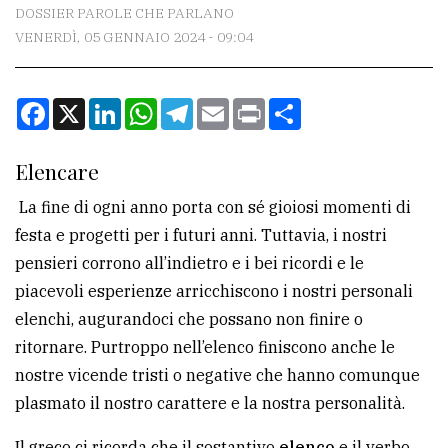
CONTATTI
DOSSIER PAROLE CHE PARLANO
VENERDÌ, 05 GENNAIO 2024 - 09:04
La
redazione
Facebook
X
LinkedIn
WhatsApp
Telegram
Email
Print
Condividi
Scrivici
Per
Elencare
la
La fine di ogni anno porta con sé gioiosi momenti di
tua
festa e progetti per i futuri anni. Tuttavia, i nostri
pubblicità
pensieri corrono all’indietro e i bei ricordi e le
piacevoli esperienze arricchiscono i nostri personali
CERCA
elenchi, augurandoci che possano non finire o
ritornare. Purtroppo nell’elenco finiscono anche le
Cerca
nostre vicende tristi o negative che hanno comunque
per
plasmato il nostro carattere e la nostra personalità.
comune
Ricerca
Il greco ci ricorda che il sostantivo
elenco
e il verbo