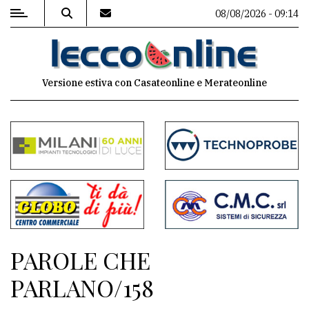
08/08/2026 - 09:14
MENU
Versione estiva con Casateonline e Merateonline
Editoriale
e
commenti
Contenuti
del
sito
Appuntamenti
PAROLE CHE
Meteo
PARLANO/158