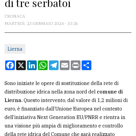
di tre serbatoi
CONTATTI
La
CRONACA
redazione
MARTEDÌ, 23 GENNAIO 2024 - 10:26
Scrivici
Per
Lierna
la
Facebook
X
LinkedIn
WhatsApp
Telegram
Email
Print
Condividi
tua
pubblicità
Sono iniziate le opere di sostituzione della rete di
distribuzione idrica nella zona nord del
comune di
CERCA
Lierna.
Questo intervento, dal valore di 1,2 milioni di
Cerca
euro, è finanziato dall’Unione Europea nel contesto
per
dell’iniziativa Next Generation EU/PNRR e rientra in
comune
una visione più ampia di miglioramento e controllo
della rete idrica del Comune che sarà realizzato
Ricerca