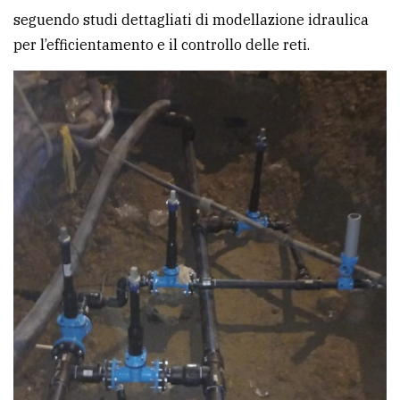
seguendo studi dettagliati di modellazione idraulica
avanzata
per l’efficientamento e il controllo delle reti.
LE
ALTRE
TESTATE
PRIVACY
Privacy
policy
Cookie
policy