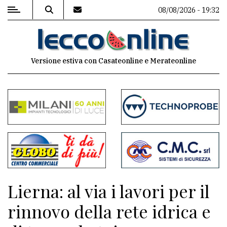
08/08/2026 - 19:32
MENU
Versione estiva con Casateonline e Merateonline
Editoriale
e
commenti
Contenuti
del
sito
Appuntamenti
Lierna: al via i lavori per il
Meteo
rinnovo della rete idrica e