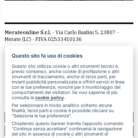
Merateonline S.r.l.
-
Via Carlo Baslini 5, 23807 -
Merate (LC)
- P.IVA 02533410136
Telefono:
039 9902881
- Whatsapp: 351 3481257 - E-
mail: redazione@leccoonline.com
Questo sito fa uso di cookies
La redazione
MerateOnline
CasateOnline
RSS
Questo sito utilizza cookie o altri strumenti tecnici e,
previo consenso, anche cookie di profilazione o altri
Made by
VIP
strumenti di tracciamento, anche di terze parti, per
inviarti pubblicità personalizzata e offrirti servizi in linea
Privacy policy
Cookie policy
con le tue preferenze, nonché per il monitoraggio dei
comportamenti dei visitatori. Se vuoi saperne di più
Rivedi le tue scelte sui cookie
consulta la
cookie policy
.
Per selezionare in modo analitico soltanto alcune
finalità, terze parti e cookie è possibile cliccare su
"Seleziona le tue preferenze".
SCRIVICI
Chiudendo questo banner tramite l'apposito comando
"Continua senza accettare" continuerai la navigazione
PER LA TUA PUBBLICITÀ
del sito in assenza di cookie o altri strumenti di