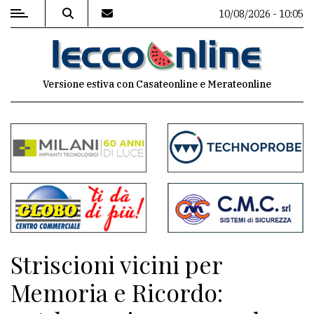
10/08/2026 - 10:05
MENU
Versione estiva con Casateonline e Merateonline
Editoriale
e
commenti
Contenuti
del
sito
Appuntamenti
Striscioni vicini per
Meteo
Memoria e Ricordo: