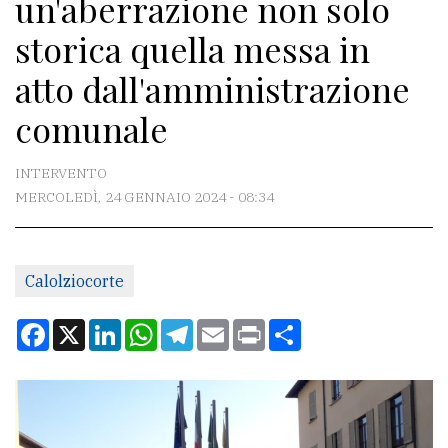
un'aberrazione non solo
CONTATTI
storica quella messa in
La
atto dall'amministrazione
redazione
comunale
Scrivici
Per
INTERVENTO
la
MERCOLEDÌ, 24 GENNAIO 2024 - 08:34
tua
pubblicità
Calolziocorte
CERCA
Facebook
X
LinkedIn
WhatsApp
Telegram
Email
Print
Condividi
Cerca
per
comune
Ricerca