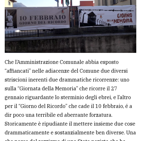
avanzata
LE
ALTRE
TESTATE
Che l’Amministrazione Comunale abbia esposto
“affiancati” nelle adiacenze del Comune due diversi
striscioni inerenti due drammatiche ricorrenze: uno
sulla “Giornata della Memoria” che ricorre il 27
PRIVACY
gennaio riguardante lo sterminio degli ebrei, e l’altro
per il “Giorno del Ricordo” che cade il 10 febbraio, é a
Privacy
dir poco una terribile ed aberrante forzatura.
policy
Storicamente è ripudiante il mettere insieme due cose
Cookie
drammaticamente e sostanzialmente ben diverse. Una
policy