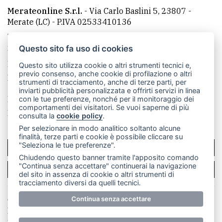
Merateonline S.r.l.
-
Via Carlo Baslini 5, 23807 -
Merate (LC)
- P.IVA 02533410136
Telefono:
039 9902881
- Whatsapp: 351 3481257 - E-
mail: redazione@leccoonline.com
Questo sito fa uso di cookies
La redazione
MerateOnline
CasateOnline
RSS
Questo sito utilizza cookie o altri strumenti tecnici e,
previo consenso, anche cookie di profilazione o altri
Made by
VIP
strumenti di tracciamento, anche di terze parti, per
inviarti pubblicità personalizzata e offrirti servizi in linea
Privacy policy
Cookie policy
con le tue preferenze, nonché per il monitoraggio dei
comportamenti dei visitatori. Se vuoi saperne di più
Rivedi le tue scelte sui cookie
consulta la
cookie policy
.
Per selezionare in modo analitico soltanto alcune
finalità, terze parti e cookie è possibile cliccare su
"Seleziona le tue preferenze".
SCRIVICI
Chiudendo questo banner tramite l'apposito comando
"Continua senza accettare" continuerai la navigazione
PER LA TUA PUBBLICITÀ
del sito in assenza di cookie o altri strumenti di
tracciamento diversi da quelli tecnici.
Continua senza accettare
© Copyright Merateonline S.r.l. - Tutti i diritti riservati.
E' proibita la riproduzione e pubblicazione anche
parziale di testi, articoli e immagini senza la