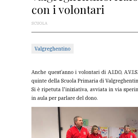
con i volontari
redazione
Scrivici
SCUOLA
Per
la
Valgreghentino
tua
pubblicità
Anche quest’anno i volontari di A.I.D.O, A.V.I.
CERCA
quinte della Scuola Primaria di Valgreghentin
Si è ripetuta l'iniziativa, avviata in via spe
Cerca
in aula per parlare del dono.
per
comune
Ricerca
avanzata