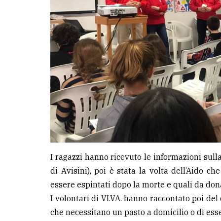
LE
ALTRE
TESTATE
PRIVACY
Privacy
policy
I ragazzi hanno ricevuto le informazioni sulla
di Avisini), poi è stata la volta dell’Aido c
Cookie
essere espintati dopo la morte e quali da don
policy
I volontari di VI.VA. hanno raccontato poi del
che necessitano un pasto a domicilio o di es