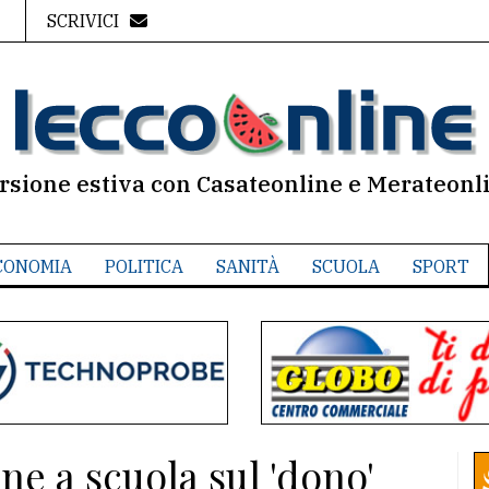
SCRIVICI
rsione estiva con Casateonline e Merateonl
CONOMIA
POLITICA
SANITÀ
SCUOLA
SPORT
ne a scuola sul 'dono'