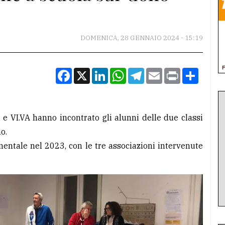
DOMENICA, 28 GENNAIO 2024 - 15:19
Facebook
X
LinkedIn
WhatsApp
Telegram
Email
Print
Condiv
S. e VI.VA hanno incontrato gli alunni delle due classi
o.
rimentale nel 2023, con le tre associazioni intervenute