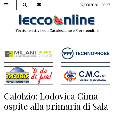
07/08/2026 - 20:27
MENU
Versione estiva con Casateonline e Merateonline
Editoriale
e
commenti
Contenuti
del
sito
Appuntamenti
Calolzio: Lodovica Cima
Meteo
ospite alla primaria di Sala