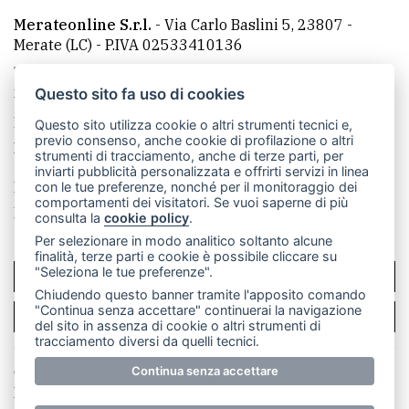
Merateonline S.r.l.
-
Via Carlo Baslini 5, 23807 -
Merate (LC)
- P.IVA 02533410136
Telefono:
039 9902881
- Whatsapp: 351 3481257 - E-
mail: redazione@leccoonline.com
Questo sito fa uso di cookies
La redazione
MerateOnline
CasateOnline
RSS
Questo sito utilizza cookie o altri strumenti tecnici e,
previo consenso, anche cookie di profilazione o altri
Made by
VIP
strumenti di tracciamento, anche di terze parti, per
inviarti pubblicità personalizzata e offrirti servizi in linea
Privacy policy
Cookie policy
con le tue preferenze, nonché per il monitoraggio dei
comportamenti dei visitatori. Se vuoi saperne di più
Rivedi le tue scelte sui cookie
consulta la
cookie policy
.
Per selezionare in modo analitico soltanto alcune
finalità, terze parti e cookie è possibile cliccare su
"Seleziona le tue preferenze".
SCRIVICI
Chiudendo questo banner tramite l'apposito comando
"Continua senza accettare" continuerai la navigazione
PER LA TUA PUBBLICITÀ
del sito in assenza di cookie o altri strumenti di
tracciamento diversi da quelli tecnici.
© Copyright Merateonline S.r.l. - Tutti i diritti riservati.
Continua senza accettare
E' proibita la riproduzione e pubblicazione anche