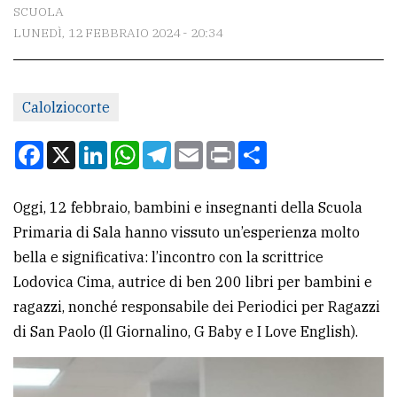
CONTATTI
SCUOLA
LUNEDÌ, 12 FEBBRAIO 2024 - 20:34
La
redazione
Scrivici
Calolziocorte
Per
Facebook
X
LinkedIn
WhatsApp
Telegram
Email
Print
Condividi
la
tua
Oggi, 12 febbraio, bambini e insegnanti della Scuola
pubblicità
Primaria di Sala hanno vissuto un’esperienza molto
bella e significativa: l’incontro con la scrittrice
CERCA
Lodovica Cima, autrice di ben 200 libri per bambini e
ragazzi, nonché responsabile dei Periodici per Ragazzi
Cerca
di San Paolo (Il Giornalino, G Baby e I Love English).
per
comune
Ricerca