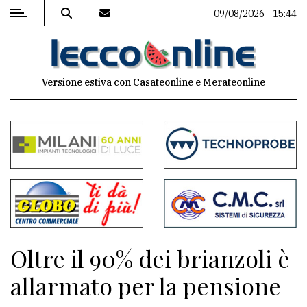
09/08/2026 - 15:44
MENU
Versione estiva con Casateonline e Merateonline
Editoriale
e
commenti
Contenuti
del
sito
Appuntamenti
Oltre il 90% dei brianzoli è
Meteo
allarmato per la pensione