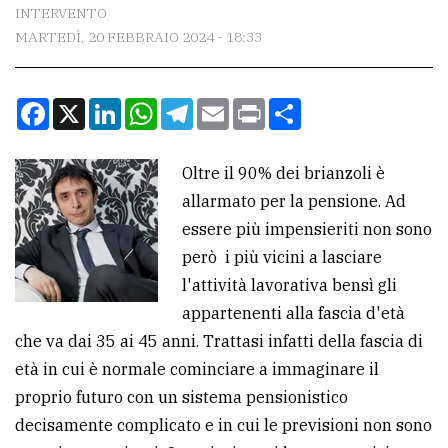
CONTATTI
INTERVENTO
MARTEDÌ, 20 FEBBRAIO 2024 - 18:33
La
redazione
Facebook
X
LinkedIn
WhatsApp
Telegram
Email
Print
Condividi
Scrivici
Per
Oltre il 90% dei brianzoli è
la
allarmato per la pensione. Ad
tua
essere più impensieriti non sono
pubblicità
però i più vicini a lasciare
l'attività lavorativa bensì gli
CERCA
appartenenti alla fascia d'età
che va dai 35 ai 45 anni. Trattasi infatti della fascia di
Cerca
età in cui è normale cominciare a immaginare il
per
proprio futuro con un sistema pensionistico
comune
decisamente complicato e in cui le previsioni non sono
Ricerca