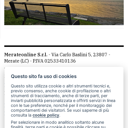
Merateonline S.r.l.
-
Via Carlo Baslini 5, 23807 -
Merate (LC)
- P.IVA 02533410136
Telefono:
039 9902881
- Whatsapp: 351 3481257 - E-
mail: redazione@leccoonline.com
Questo sito fa uso di cookies
La redazione
MerateOnline
CasateOnline
RSS
Questo sito utilizza cookie o altri strumenti tecnici e,
previo consenso, anche cookie di profilazione o altri
Made by
VIP
strumenti di tracciamento, anche di terze parti, per
inviarti pubblicità personalizzata e offrirti servizi in linea
Privacy policy
Cookie policy
con le tue preferenze, nonché per il monitoraggio dei
comportamenti dei visitatori. Se vuoi saperne di più
Rivedi le tue scelte sui cookie
consulta la
cookie policy
.
Per selezionare in modo analitico soltanto alcune
finalità, terze parti e cookie è possibile cliccare su