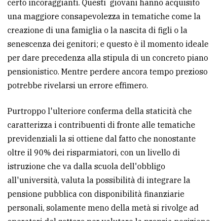
certo incoraggianti. Questi giovani hanno acquisito
avanzata
una maggiore consapevolezza in tematiche come la
creazione di una famiglia o la nascita di figli o la
senescenza dei genitori; e questo è il momento ideale
LE
ALTRE
per dare precedenza alla stipula di un concreto piano
TESTATE
pensionistico. Mentre perdere ancora tempo prezioso
potrebbe rivelarsi un errore effimero.
Purtroppo l'ulteriore conferma della staticità che
caratterizza i contribuenti di fronte alle tematiche
previdenziali la si ottiene dal fatto che nonostante
PRIVACY
oltre il 90% dei risparmiatori, con un livello di
istruzione che va dalla scuola dell'obbligo
Privacy
all'università, valuta la possibilità di integrare la
policy
pensione pubblica con disponibilità finanziarie
Cookie
personali, solamente meno della metà si rivolge ad
policy