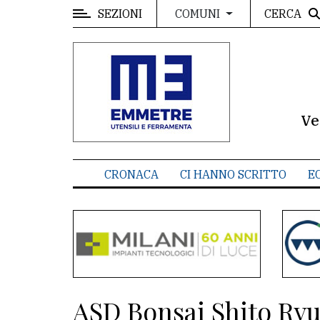
SEZIONI
CERCA
COMUNI
MENU
Editoriale
e
commenti
Ve
Contenuti
del
CRONACA
CI HANNO SCRITTO
E
sito
Appuntamenti
Meteo
CONTATTI
ASD Bonsai Shito Ryu 
La