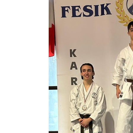
LE
ALTRE
TESTATE
PRIVACY
Privacy
policy
Cookie
policy