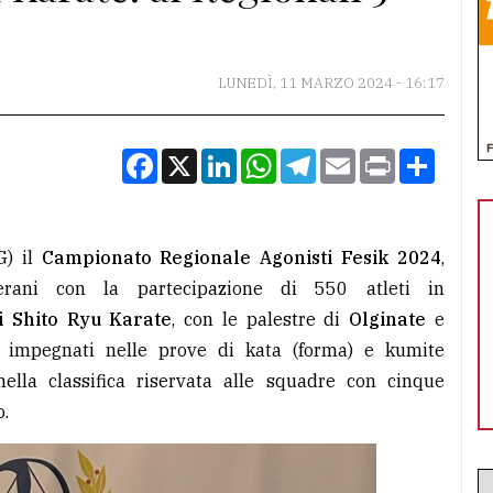
LUNEDÌ, 11 MARZO 2024 - 16:17
Facebook
X
LinkedIn
WhatsApp
Telegram
Email
Print
Condiv
G) il
Campionato Regionale Agonisti Fesik 2024
,
eterani con la partecipazione di 550 atleti in
i Shito Ryu Karate
, con le palestre di
Olginate
e
i impegnati nelle prove di kata (forma) e kumite
ella classifica riservata alle squadre con cinque
o.