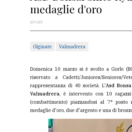
medaglie d'oro
redazione
Scrivici
SPORT
Per
la
Olginate
Valmadrera
tua
pubblicità
Domenica 10 marzo si è svolto a Gorle (B
CERCA
riservato a Cadetti/Juniores/Seniores/V
rappresentanza di 40 società. L'
Asd Bonsa
Cerca
Valmadrera
, è intervento con 10 ragazz
per
(combattimento) piazzandosi al 7° posto n
comune
medaglie d'oro, due d'argento e una di bronz
Ricerca
avanzata