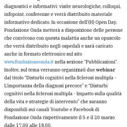
diagnostici e informativi: visite neurologiche, colloqui,
avanzata
infopoint, conferenze e verrà distribuito materiale
informativo dedicato. In occasione dell’(H) Open Day,
LE
Fondazione Onda metterà a disposizione delle persone
ALTRE
TESTATE
che convivono con questa malattia anche un opuscolo
che verrà distribuito negli ospedali e sarà caricato
anche in formato elettronico sul sito
www.fondazioneonda.it
nella sezione “Pubblicazioni”.
Inoltre, sul tema verranno organizzati due
webinar
dal titolo “Disturbi cognitivi nella Sclerosi multipla -
PRIVACY
L’importanza della diagnosi precoce” e “Disturbi
cognitivi nella Sclerosi multipla - Impatto sulla qualità
Privacy
della vita e strategie di intervento” che saranno
policy
disponibili sui canali Youtube e Facebook di
Cookie
Fondazione Onda rispettivamente il 5 e il 20 marzo
policy
dalle 17.00 alle 18.00.