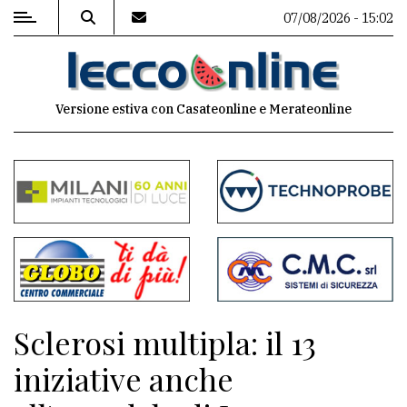
07/08/2026 - 15:02
MENU
Versione estiva con Casateonline e Merateonline
Editoriale
e
commenti
Contenuti
del
sito
Appuntamenti
Sclerosi multipla: il 13
Meteo
iniziative anche