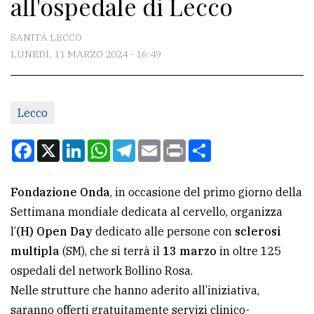
all'ospedale di Lecco
CONTATTI
La
SANITÀ LECCO
redazione
LUNEDÌ, 11 MARZO 2024 - 16:49
Scrivici
Per
Lecco
la
Facebook
X
LinkedIn
WhatsApp
Telegram
Email
Print
Condividi
tua
pubblicità
Fondazione Onda
, in occasione del primo giorno della
Settimana mondiale dedicata al cervello, organizza
CERCA
l’
(H) Open Day
dedicato alle persone con
sclerosi
Cerca
multipla
(SM), che si terrà il
13 marzo
in oltre 125
per
ospedali del network Bollino Rosa.
comune
Nelle strutture che hanno aderito all’iniziativa,
saranno offerti gratuitamente servizi clinico-
Ricerca