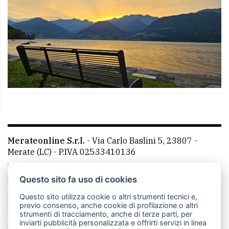
Merateonline S.r.l.
-
Via Carlo Baslini 5, 23807 -
Merate (LC)
- P.IVA 02533410136
Telefono:
039 9902881
- Whatsapp: 351 3481257 - E-
mail: redazione@leccoonline.com
Questo sito fa uso di cookies
La redazione
MerateOnline
CasateOnline
RSS
Questo sito utilizza cookie o altri strumenti tecnici e,
previo consenso, anche cookie di profilazione o altri
Made by
VIP
strumenti di tracciamento, anche di terze parti, per
inviarti pubblicità personalizzata e offrirti servizi in linea