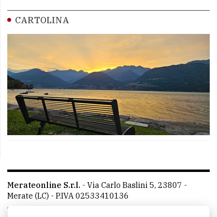
CARTOLINA
Merateonline S.r.l.
-
Via Carlo Baslini 5, 23807 -
Merate (LC)
- P.IVA 02533410136
Telefono:
039 9902881
- Whatsapp: 351 3481257 - E-