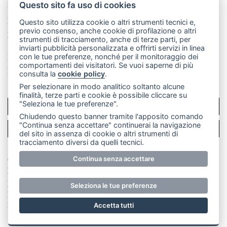
mail: redazione@leccoonline.com
Questo sito fa uso di cookies
La redazione
MerateOnline
CasateOnline
RSS
Questo sito utilizza cookie o altri strumenti tecnici e,
previo consenso, anche cookie di profilazione o altri
Made by
VIP
strumenti di tracciamento, anche di terze parti, per
inviarti pubblicità personalizzata e offrirti servizi in linea
Privacy policy
Cookie policy
con le tue preferenze, nonché per il monitoraggio dei
comportamenti dei visitatori. Se vuoi saperne di più
Rivedi le tue scelte sui cookie
consulta la
cookie policy
.
Per selezionare in modo analitico soltanto alcune
finalità, terze parti e cookie è possibile cliccare su
"Seleziona le tue preferenze".
SCRIVICI
Chiudendo questo banner tramite l'apposito comando
"Continua senza accettare" continuerai la navigazione
PER LA TUA PUBBLICITÀ
del sito in assenza di cookie o altri strumenti di
tracciamento diversi da quelli tecnici.
© Copyright Merateonline S.r.l. - Tutti i diritti riservati.
Continua senza accettare
E' proibita la riproduzione e pubblicazione anche
parziale di testi, articoli e immagini senza la
Seleziona le tue preferenze
preventiva autorizzazione scritta dell'editore. RI Lecco
numero Rea LC 291.277 - Capitale sociale 10.329,14 €
Accetta tutti