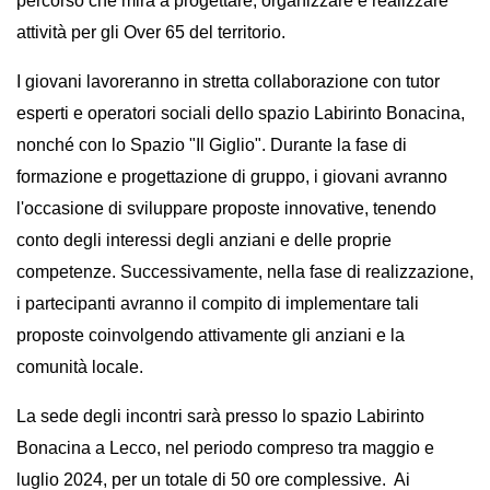
percorso che mira
a progettare, organizzare e realizzare
avanzata
attività per gli Over 65 del territorio.
I giovani lavoreranno in stretta collaborazione con tutor
LE
esperti e operatori sociali dello
spazio Labirinto Bonacina,
ALTRE
TESTATE
nonché con lo Spazio
"Il Giglio"
. Durante la fase di
formazione e progettazione di gruppo, i giovani avranno
l'occasione di sviluppare proposte innovative, tenendo
conto degli interessi degli anziani e delle proprie
competenze. Successivamente, nella fase di realizzazione,
i partecipanti avranno il compito di implementare tali
PRIVACY
proposte
coinvolgendo attivamente gli anziani e la
comunità locale
.
Privacy
policy
La sede degli incontri sarà
presso lo spazio Labirinto
Cookie
Bonacina a Lecco
, nel periodo
compreso tra maggio e
policy
luglio 2024
, per un totale di 50 ore complessive. Ai