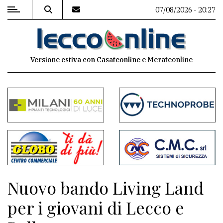
07/08/2026 - 20:27
MENU
Versione estiva con Casateonline e Merateonline
Editoriale
e
commenti
Contenuti
del
sito
Appuntamenti
Nuovo bando Living Land
Meteo
per i giovani di Lecco e