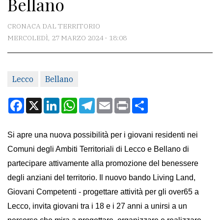
Bellano
CONTATTI
La
CRONACA DAL TERRITORIO
redazione
MERCOLEDÌ, 27 MARZO 2024 - 18:08
Scrivici
Per
Lecco
Bellano
la
Facebook
X
LinkedIn
WhatsApp
Telegram
Email
Print
Condividi
tua
pubblicità
Si apre una nuova possibilità per i giovani residenti nei
Comuni degli Ambiti Territoriali di Lecco e Bellano di
CERCA
partecipare attivamente alla promozione del benessere
Cerca
degli anziani del territorio. Il nuovo bando Living Land,
per
Giovani Competenti - progettare attività per gli over65 a
comune
Lecco
, invita giovani
tra i 18 e i 27 anni
a unirsi a un
Ricerca