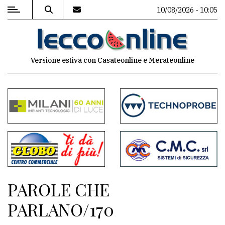
10/08/2026 - 10:05
MENU
Versione estiva con Casateonline e Merateonline
Editoriale
e
commenti
Contenuti
del
sito
Appuntamenti
PAROLE CHE
Meteo
PARLANO/170