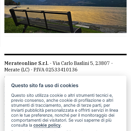
Merateonline S.r.l.
-
Via Carlo Baslini 5, 23807 -
Merate (LC)
- P.IVA 02533410136
Telefono:
039 9902881
- Whatsapp: 351 3481257 - E-
mail: redazione@leccoonline.com
Questo sito fa uso di cookies
La redazione
MerateOnline
CasateOnline
RSS
Questo sito utilizza cookie o altri strumenti tecnici e,
previo consenso, anche cookie di profilazione o altri
Made by
VIP
strumenti di tracciamento, anche di terze parti, per
inviarti pubblicità personalizzata e offrirti servizi in linea
Privacy policy
Cookie policy
con le tue preferenze, nonché per il monitoraggio dei
comportamenti dei visitatori. Se vuoi saperne di più
Rivedi le tue scelte sui cookie
consulta la
cookie policy
.