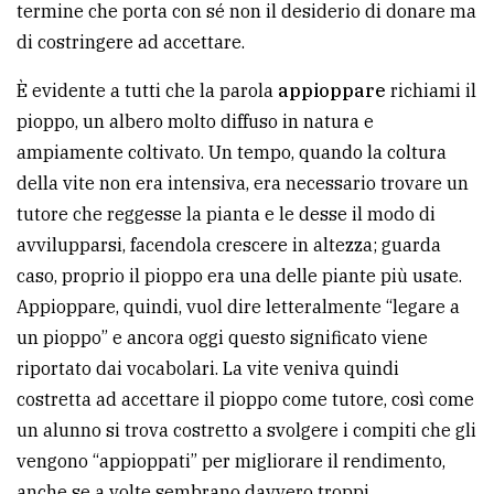
termine che porta con sé non il desiderio di donare ma
avanzata
di costringere ad accettare.
È evidente a tutti che la parola
appioppare
richiami il
LE
pioppo, un albero molto diffuso in natura e
ALTRE
TESTATE
ampiamente coltivato. Un tempo, quando la coltura
della vite non era intensiva, era necessario trovare un
tutore che reggesse la pianta e le desse il modo di
avvilupparsi, facendola crescere in altezza; guarda
caso, proprio il pioppo era una delle piante più usate.
Appioppare, quindi, vuol dire letteralmente “legare a
PRIVACY
un pioppo” e ancora oggi questo significato viene
riportato dai vocabolari. La vite veniva quindi
Privacy
costretta ad accettare il pioppo come tutore, così come
policy
un alunno si trova costretto a svolgere i compiti che gli
Cookie
vengono “appioppati” per migliorare il rendimento,
policy
anche se a volte sembrano davvero troppi...