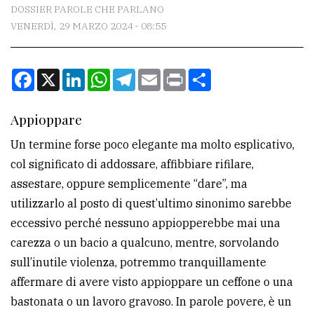
CONTATTI
DOSSIER PAROLE CHE PARLANO
VENERDÌ, 29 MARZO 2024 - 08:55
La
redazione
Facebook
X
LinkedIn
WhatsApp
Telegram
Email
Print
Condividi
Scrivici
Per
Appioppare
la
Un termine forse poco elegante ma molto esplicativo,
tua
col significato di addossare, affibbiare rifilare,
pubblicità
assestare, oppure semplicemente “dare”, ma
utilizzarlo al posto di quest’ultimo sinonimo sarebbe
CERCA
eccessivo perché nessuno appiopperebbe mai una
carezza o un bacio a qualcuno, mentre, sorvolando
Cerca
sull’inutile violenza, potremmo tranquillamente
per
affermare di avere visto appioppare un ceffone o una
comune
bastonata o un lavoro gravoso. In parole povere, è un
Ricerca