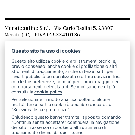
Merateonline S.r.l.
-
Via Carlo Baslini 5, 23807 -
Merate (LC)
- P.IVA 02533410136
Telefono:
039 9902881
- Whatsapp: 351 3481257 - E-
mail: redazione@leccoonline.com
Questo sito fa uso di cookies
La redazione
MerateOnline
CasateOnline
RSS
Questo sito utilizza cookie o altri strumenti tecnici e,
previo consenso, anche cookie di profilazione o altri
Made by
VIP
strumenti di tracciamento, anche di terze parti, per
inviarti pubblicità personalizzata e offrirti servizi in linea
Privacy policy
Cookie policy
con le tue preferenze, nonché per il monitoraggio dei
comportamenti dei visitatori. Se vuoi saperne di più
Rivedi le tue scelte sui cookie
consulta la
cookie policy
.
Per selezionare in modo analitico soltanto alcune
finalità, terze parti e cookie è possibile cliccare su
"Seleziona le tue preferenze".
SCRIVICI
Chiudendo questo banner tramite l'apposito comando
"Continua senza accettare" continuerai la navigazione
PER LA TUA PUBBLICITÀ
del sito in assenza di cookie o altri strumenti di
tracciamento diversi da quelli tecnici.