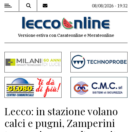
08/08/2026 - 19:32
MENU
Versione estiva con Casateonline e Merateonline
Editoriale
e
commenti
Contenuti
del
sito
Appuntamenti
Lecco: in stazione volano
Meteo
calci e pugni, Zamperini