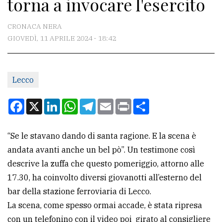
torna a invocare l'esercito
CONTATTI
La
CRONACA NERA
redazione
GIOVEDÌ, 11 APRILE 2024 - 18:42
Scrivici
Per
Lecco
la
Facebook
X
LinkedIn
WhatsApp
Telegram
Email
Print
Condividi
tua
pubblicità
“Se le stavano dando di santa ragione. E la scena è
andata avanti anche un bel pò”. Un testimone così
CERCA
descrive la zuffa che questo pomeriggio, attorno alle
Cerca
17.30, ha coinvolto diversi giovanotti all’esterno del
per
bar della stazione ferroviaria di Lecco.
comune
La scena, come spesso ormai accade, è stata ripresa
con un telefonino con il video poi girato al consigliere
Ricerca