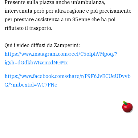
Presente sulla piazza anche un’ambulanza,
intervenuta però per altra ragione e più precisamente
per prestare assistenza a un 85enne che ha poi
rifiutato il trasporto.
Qui i video diffusi da Zamperini:
https://www.instagram.com/reel/C5oIphVMpoq/?
igsh=dGdkbWIzcmxlMGMx
https://www.facebook.com/share/r/P9F6JvECUeUDvvb
G/?mibextid=WC7FNe