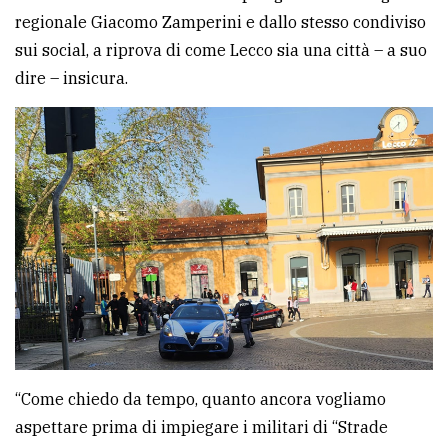
regionale Giacomo Zamperini e dallo stesso condiviso
avanzata
sui social, a riprova di come Lecco sia una città – a suo
dire – insicura.
LE
ALTRE
TESTATE
PRIVACY
Privacy
policy
“Come chiedo da tempo, quanto ancora vogliamo
Cookie
aspettare prima di impiegare i militari di “Strade
policy