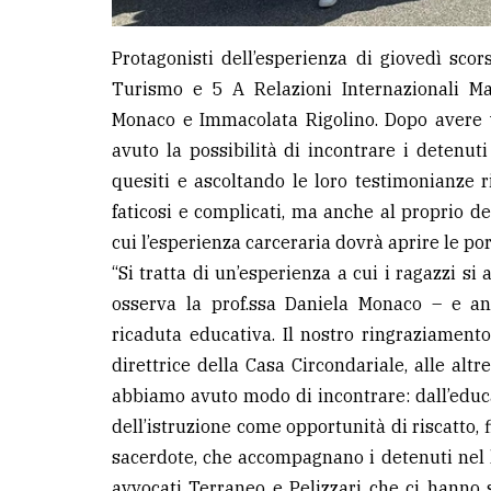
Protagonisti dell’esperienza di giovedì scor
Turismo e 5 A Relazioni Internazionali Ma
Monaco e Immacolata Rigolino. Dopo avere vi
avuto la possibilità di incontrare i detenuti
quesiti e ascoltando le loro testimonianze r
faticosi e complicati, ma anche al proprio d
cui l’esperienza carceraria dovrà aprire le por
“Si tratta di un’esperienza a cui i ragazzi si
osserva la prof.ssa Daniela Monaco – e an
ricaduta educativa. Il nostro ringraziamento 
direttrice della Casa Circondariale, alle altr
abbiamo avuto modo di incontrare: dall’educa
dell’istruzione come opportunità di riscatto, f
sacerdote, che accompagnano i detenuti nel lo
avvocati Terraneo e Pelizzari che ci hanno 