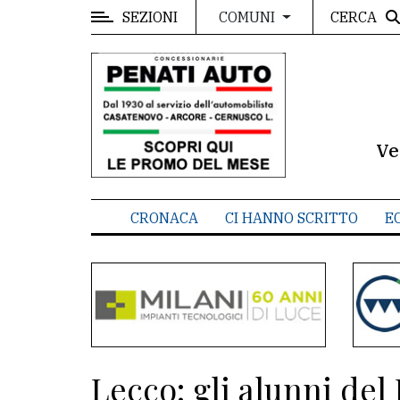
SEZIONI
CERCA
COMUNI
MENU
Editoriale
e
commenti
Ve
Contenuti
del
CRONACA
CI HANNO SCRITTO
E
sito
Appuntamenti
Meteo
CONTATTI
Lecco: gli alunni del
La