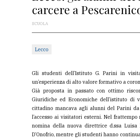
carcere a Pescarenic
redazione
Scrivici
SCUOLA
Per
la
Lecco
tua
pubblicità
Gli studenti dell’Istituto G. Parini in vis
CERCA
un’esperienza di alto valore formativo a coro
Già proposta in passato con ottimo riscon
Cerca
Giuridiche ed Economiche dell’istituto di vi
per
cittadino mancava agli alunni del Parini 
comune
l’accesso ai visitatori esterni. Nel frattempo
Ricerca
nomina della nuova direttrice d.ssa Luisa
avanzata
D’Onofrio, mentre gli studenti hanno continu