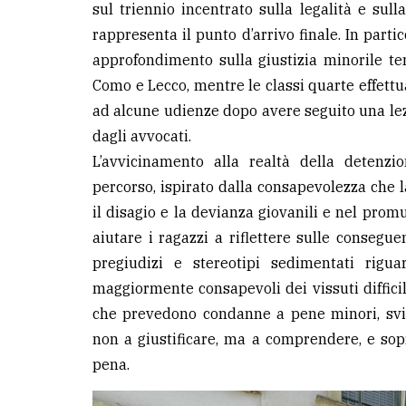
sul triennio incentrato sulla legalità e sulla
rappresenta il punto d’arrivo finale. In parti
LE
ALTRE
approfondimento sulla giustizia minorile te
TESTATE
Como e Lecco, mentre le classi quarte effettu
ad alcune udienze dopo avere seguito una le
dagli avvocati.
L’avvicinamento alla realtà della detenzi
percorso, ispirato dalla consapevolezza che 
il disagio e la devianza giovanili e nel promuo
PRIVACY
aiutare i ragazzi a riflettere sulle consegu
Privacy
pregiudizi e stereotipi sedimentati rigua
policy
maggiormente consapevoli dei vissuti difficili
che prevedono condanne a pene minori, svi
Cookie
non a giustificare, ma a comprendere, e sopr
policy
pena.