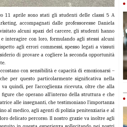
so 11 aprile sono stati gli studenti delle classi 5 A
rketing, accompagnati dalle professoresse Daniela
sitato alcuni spazi del carcere, gli studenti hanno
 e interagire con loro, formulando agli stessi alcuni
ispetto agli errori commessi, spesso legati a vissuti
esiderio di provare a cogliere la seconda opportunità
te.
 accostano con sensibilità e capacità di emozionarsi –
che per questo particolarmente significativa nella
va quindi, per l’accoglienza ricevuta, oltre che alla
e figure che operano all’interno della struttura e che
trice alle insegnanti, che testimoniano l’importanza
ino al medico, agli agenti di polizia penitenziaria e al
ro delicato percorso. Il nostro grazie va inoltre agli
seguito in questa esperienza sollecitando nei nostri