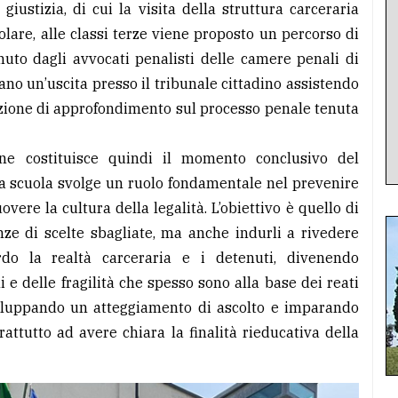
 giustizia, di cui la visita della struttura carceraria
colare, alle classi terze viene proposto un percorso di
nuto dagli avvocati penalisti delle camere penali di
ano un’uscita presso il tribunale cittadino assistendo
zione di approfondimento sul processo penale tenuta
one costituisce quindi il momento conclusivo del
la scuola svolge un ruolo fondamentale nel prevenire
vere la cultura della legalità. L’obiettivo è quello di
enze di scelte sbagliate, ma anche indurli a rivedere
rdo la realtà carceraria e i detenuti, divenendo
 e delle fragilità che spesso sono alla base dei reati
luppando un atteggiamento di ascolto e imparando
attutto ad avere chiara la finalità rieducativa della