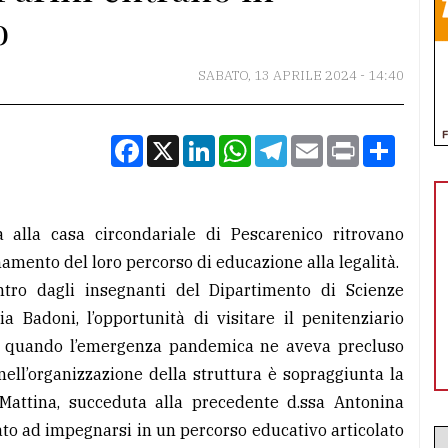
o
SABATO, 13 APRILE 2024 - 14:40
Facebook
X
LinkedIn
WhatsApp
Telegram
Email
Print
Condiv
ita alla casa circondariale di Pescarenico ritrovano
namento del loro percorso di educazione alla legalità.
tro dagli insegnanti del Dipartimento di Scienze
a Badoni, l’opportunità di visitare il penitenziario
da quando l’emergenza pandemica ne aveva precluso
 nell’organizzazione della struttura è sopraggiunta la
 Mattina, succeduta alla precedente d.ssa Antonina
ato ad impegnarsi in un percorso educativo articolato