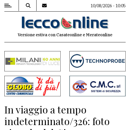
10/08/2026 - 10:05
MENU
Versione estiva con Casateonline e Merateonline
Editoriale
e
commenti
Contenuti
del
sito
Appuntamenti
In viaggio a tempo
Meteo
indeterminato/326: foto