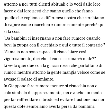
Attorno a noi, tutti clienti abituali e lo vedi dalle loro
avanzata
facce e dai loro gesti che sanno quello che fanno,
quello che vogliono, a differenza nostra che cerchiamo
LE
di capire come risucchiare rumorosamente perché qui
ALTRE
si fa così.
TESTATE
"Da bambini ci insegnano a non fare rumore quando
bevi la zuppa con il cucchiaio e qui è tutto il contrario."
"Sì ma io non sono capace di risucchiare così
vigorosamente, dici che il cuoco ci rimarrà male?".
Li vedo quei due con la giacca rossa che parlottano di
PRIVACY
rumori mentre attorno la gente mangia veloce come se
avesse il palato di amianto.
Privacy
In Giappone fare rumore mentre si risucchia non è
policy
solo simbolo di apprezzamento, ma è anche un modo
Cookie
per far raffreddare il brodo ed evitare l'ustione ma noi
policy
questa dote sembriamo averla persa da bambini.