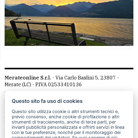
Merateonline S.r.l.
-
Via Carlo Baslini 5, 23807 -
Merate (LC)
- P.IVA 02533410136
Telefono:
039 9902881
- Whatsapp: 351 3481257 - E-
mail: redazione@leccoonline.com
Questo sito fa uso di cookies
La redazione
MerateOnline
CasateOnline
RSS
Questo sito utilizza cookie o altri strumenti tecnici e,
previo consenso, anche cookie di profilazione o altri
Made by
VIP
strumenti di tracciamento, anche di terze parti, per
inviarti pubblicità personalizzata e offrirti servizi in linea
Privacy policy
Cookie policy
con le tue preferenze, nonché per il monitoraggio dei
comportamenti dei visitatori. Se vuoi saperne di più