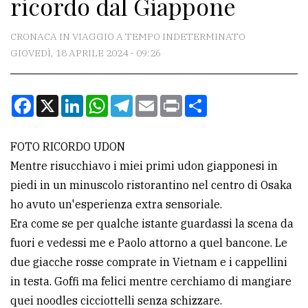
ricordo dal Giappone
CONTATTI
La
CRONACA IN VIAGGIO A TEMPO INDETERMINATO
redazione
GIOVEDÌ, 18 APRILE 2024 - 09:26
Scrivici
Facebook
X
LinkedIn
WhatsApp
Telegram
Email
Print
Condividi
Per
la
tua
FOTO RICORDO UDON
pubblicità
Mentre risucchiavo i miei primi udon giapponesi in
piedi in un minuscolo ristorantino nel centro di Osaka
ho avuto un'esperienza extra sensoriale.
CERCA
Era come se per qualche istante guardassi la scena da
Cerca
fuori e vedessi me e Paolo attorno a quel bancone. Le
per
due giacche rosse comprate in Vietnam e i cappellini
comune
in testa. Goffi ma felici mentre cerchiamo di mangiare
quei noodles cicciottelli senza schizzare.
Ricerca