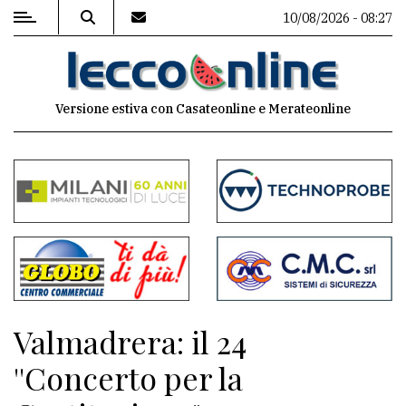
10/08/2026 - 08:27
MENU
Versione estiva con Casateonline e Merateonline
Editoriale
e
commenti
Contenuti
del
sito
Appuntamenti
Valmadrera: il 24
Meteo
''Concerto per la