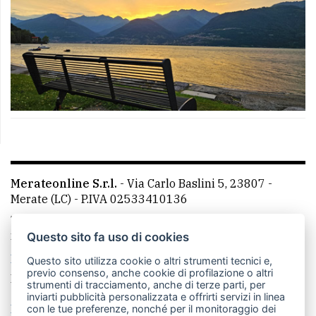
Merateonline S.r.l.
-
Via Carlo Baslini 5, 23807 -
Merate (LC)
- P.IVA 02533410136
Telefono:
039 9902881
- Whatsapp: 351 3481257 - E-
mail: redazione@leccoonline.com
Questo sito fa uso di cookies
La redazione
MerateOnline
CasateOnline
RSS
Questo sito utilizza cookie o altri strumenti tecnici e,
previo consenso, anche cookie di profilazione o altri
Made by
VIP
strumenti di tracciamento, anche di terze parti, per
inviarti pubblicità personalizzata e offrirti servizi in linea
Privacy policy
Cookie policy
con le tue preferenze, nonché per il monitoraggio dei