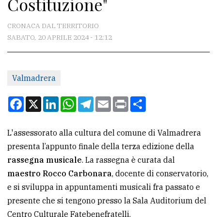
Costituzione"
CONTATTI
La
CRONACA DAL TERRITORIO
redazione
SABATO, 20 APRILE 2024 - 12:12
Scrivici
Per
Valmadrera
la
Facebook
X
LinkedIn
WhatsApp
Telegram
Email
Print
Condividi
tua
pubblicità
L'assessorato alla cultura del comune di Valmadrera
presenta l’appunto finale della terza edizione della
CERCA
rassegna musicale
. La rassegna è curata dal
Cerca
maestro Rocco Carbonara
, docente di conservatorio,
per
e si sviluppa in appuntamenti musicali fra passato e
comune
presente che si tengono presso la Sala Auditorium del
Centro Culturale Fatebenefratelli.
Ricerca