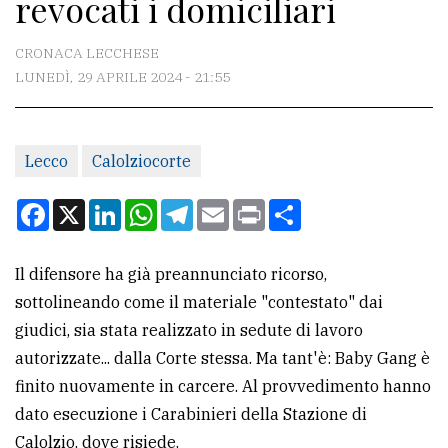
revocati i domiciliari
CONTATTI
La
CRONACA LECCHESE
redazione
LUNEDÌ, 29 APRILE 2024 - 21:55
Scrivici
Per
Lecco
Calolziocorte
la
Facebook
X
LinkedIn
WhatsApp
Telegram
Email
Print
Condividi
tua
pubblicità
Il difensore ha già preannunciato ricorso,
sottolineando come il materiale "contestato" dai
CERCA
giudici, sia stata realizzato in sedute di lavoro
Cerca
autorizzate... dalla Corte stessa. Ma tant'è: Baby Gang è
per
finito nuovamente in carcere. Al provvedimento hanno
comune
dato esecuzione i Carabinieri della Stazione di
Calolzio, dove risiede.
Ricerca