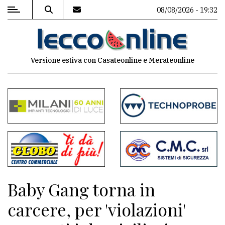
08/08/2026 - 19:32
MENU
Versione estiva con Casateonline e Merateonline
Editoriale
e
commenti
Contenuti
del
sito
Appuntamenti
Baby Gang torna in
Meteo
carcere, per 'violazioni'