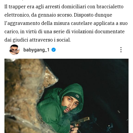
Il trapper era agli arresti domiciliari con braccialetto
avanzata
elettronico, da gennaio scorso. Disposto dunque
l'aggravamento della misura cautelare applicata a suo
LE
carico, in virtù di una serie di violazioni documentate
ALTRE
TESTATE
dai giudici attraverso i social.
PRIVACY
Privacy
policy
Cookie
policy