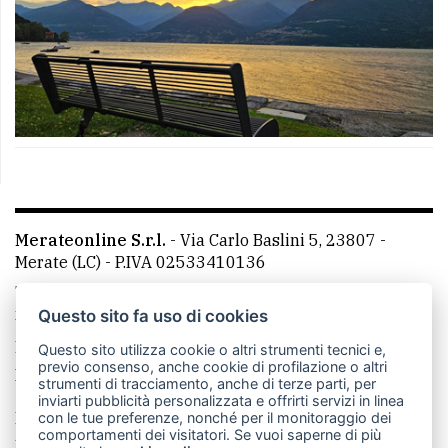
Merateonline S.r.l.
-
Via Carlo Baslini 5, 23807 -
Merate (LC)
- P.IVA 02533410136
Telefono:
039 9902881
- Whatsapp: 351 3481257 - E-
mail: redazione@leccoonline.com
Questo sito fa uso di cookies
La redazione
MerateOnline
CasateOnline
RSS
Questo sito utilizza cookie o altri strumenti tecnici e,
previo consenso, anche cookie di profilazione o altri
Made by
VIP
strumenti di tracciamento, anche di terze parti, per
inviarti pubblicità personalizzata e offrirti servizi in linea
Privacy policy
Cookie policy
con le tue preferenze, nonché per il monitoraggio dei
comportamenti dei visitatori. Se vuoi saperne di più
Rivedi le tue scelte sui cookie