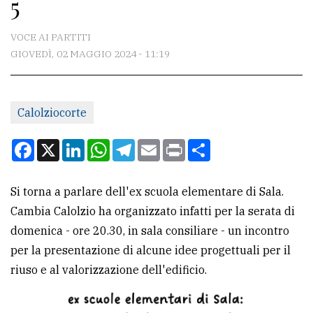
5
CONTATTI
La
VOCE AI PARTITI
redazione
GIOVEDÌ, 02 MAGGIO 2024 - 11:19
Scrivici
Per
Calolziocorte
la
Facebook
X
LinkedIn
WhatsApp
Telegram
Email
Print
Condividi
tua
pubblicità
Si torna a parlare dell'ex scuola elementare di Sala.
Cambia Calolzio ha organizzato infatti per la serata di
CERCA
domenica - ore 20.30, in sala consiliare - un incontro
Cerca
per la presentazione di alcune idee progettuali per il
per
riuso e al valorizzazione dell'edificio.
comune
Ricerca