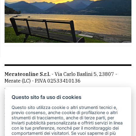
Merateonline S.r.l.
-
Via Carlo Baslini 5, 23807 -
Merate (LC)
- P.IVA 02533410136
Telefono:
039 9902881
- Whatsapp: 351 3481257 - E-
mail: redazione@leccoonline.com
Questo sito fa uso di cookies
La redazione
MerateOnline
CasateOnline
RSS
Questo sito utilizza cookie o altri strumenti tecnici e,
previo consenso, anche cookie di profilazione o altri
Made by
VIP
strumenti di tracciamento, anche di terze parti, per
inviarti pubblicità personalizzata e offrirti servizi in linea
Privacy policy
Cookie policy
con le tue preferenze, nonché per il monitoraggio dei
comportamenti dei visitatori. Se vuoi saperne di più