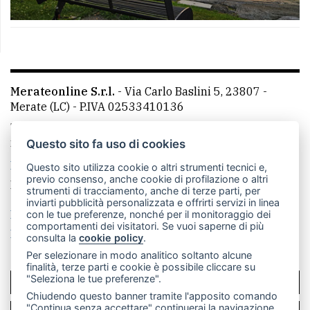
Merateonline S.r.l.
-
Via Carlo Baslini 5, 23807 -
Merate (LC)
- P.IVA 02533410136
Telefono:
039 9902881
- Whatsapp: 351 3481257 - E-
mail: redazione@leccoonline.com
Questo sito fa uso di cookies
La redazione
MerateOnline
CasateOnline
RSS
Questo sito utilizza cookie o altri strumenti tecnici e,
previo consenso, anche cookie di profilazione o altri
Made by
VIP
strumenti di tracciamento, anche di terze parti, per
inviarti pubblicità personalizzata e offrirti servizi in linea
Privacy policy
Cookie policy
con le tue preferenze, nonché per il monitoraggio dei
comportamenti dei visitatori. Se vuoi saperne di più
Rivedi le tue scelte sui cookie
consulta la
cookie policy
.
Per selezionare in modo analitico soltanto alcune
finalità, terze parti e cookie è possibile cliccare su
"Seleziona le tue preferenze".
SCRIVICI
Chiudendo questo banner tramite l'apposito comando
"Continua senza accettare" continuerai la navigazione