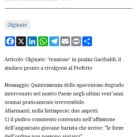
CONTATTI
La
redazione
Olginate
Scrivici
Facebook
X
LinkedIn
WhatsApp
Telegram
Email
Print
Condividi
Per
la
Articolo: Olginate: 'tensione' in piazza Garibaldi, il
tua
sindaco pronto a rivolgersi al Prefetto
pubblicità
Messaggio: Quintessenza dello spaventoso degrado
intervenuto nel nostro Paese negli ultimi vent'anni
CERCA
oramai praticamente irreversibile.
Cerca
Allarmanti, nella fattispecie, due aspetti:
per
1) il pudico commento contenuto nell'affissione
comune
dell'angosciato giovane barista che scrive: "le forze
Ricerca
dell'ordine non possono aiutarci".