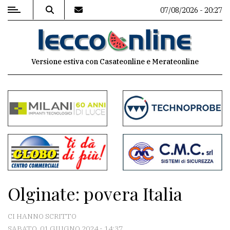
07/08/2026 - 20:27
MENU
Versione estiva con Casateonline e Merateonline
Editoriale
e
commenti
Contenuti
del
sito
Appuntamenti
Olginate: povera Italia
Meteo
CI HANNO SCRITTO
SABATO, 01 GIUGNO 2024 - 14:37