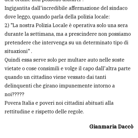
avanzata
Ingigantita dall'incredibile affermazione del sindaco
dove leggo, quando parla della polizia locale:
2) "La nostra Polizia Locale è operativa solo una sera
LE
durante la settimana, ma a prescindere non possiamo
ALTRE
TESTATE
pretendere che intervenga su un determinato tipo di
situazioni" .
Quindi essa serve solo per multare auto nelle soste
vietate o cose consimili e volge il capo dall'altra parte
quando un cittadino viene vessato dai tanti
delinquenti che girano impunemente intorno a
PRIVACY
noi?????
Povera Italia e poveri noi cittadini abituati alla
Privacy
rettitudine e rispetto delle regole.
policy
Cookie
Gianmaria Daccò
policy