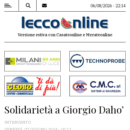
06/08/2026 - 22:14
MENU
Versione estiva con Casateonline e Merateonline
Editoriale
e
commenti
Contenuti
del
sito
Appuntamenti
Solidarietà a Giorgio Daho’
Meteo
INTERVENTO
VENERDÌ, 07 GIUGNO 2024 - 18:12