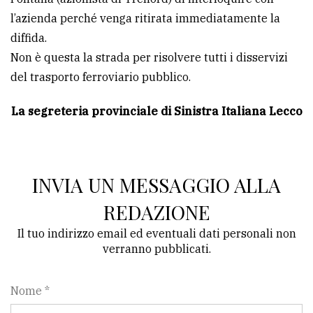
avanzata
l’azienda perché venga ritirata immediatamente la
diffida.
Non è questa la strada per risolvere tutti i disservizi
LE
del trasporto ferroviario pubblico.
ALTRE
TESTATE
La segreteria provinciale di Sinistra Italiana Lecco
INVIA UN MESSAGGIO ALLA
PRIVACY
REDAZIONE
Il tuo indirizzo email ed eventuali dati personali non
Privacy
verranno pubblicati.
policy
Cookie
Nome *
policy