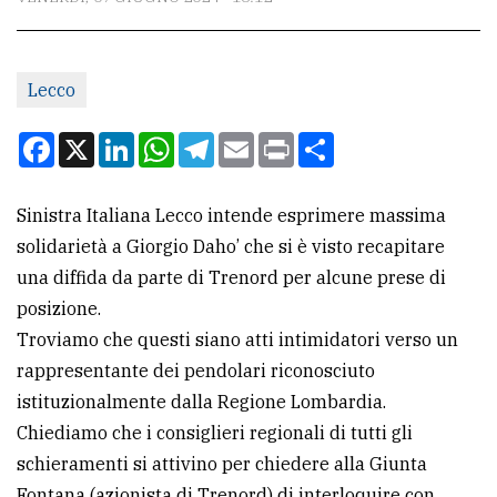
CONTATTI
La
redazione
Lecco
Scrivici
Facebook
X
LinkedIn
WhatsApp
Telegram
Email
Print
Condividi
Per
la
Sinistra Italiana Lecco intende esprimere massima
tua
solidarietà a Giorgio Daho’ che si è visto recapitare
pubblicità
una diffida da parte di Trenord per alcune prese di
posizione.
Troviamo che questi siano atti intimidatori verso un
CERCA
rappresentante dei pendolari riconosciuto
Cerca
istituzionalmente dalla Regione Lombardia.
per
Chiediamo che i consiglieri regionali di tutti gli
comune
schieramenti si attivino per chiedere alla Giunta
Ricerca
Fontana (azionista di Trenord) di interloquire con