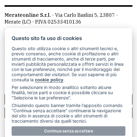
Merateonline S.r.l.
-
Via Carlo Baslini 5, 23807 -
Merate (LC)
- P.IVA 02533410136
Telefono:
039 9902881
- Whatsapp: 351 3481257 - E-
mail: redazione@leccoonline.com
Questo sito fa uso di cookies
La redazione
MerateOnline
CasateOnline
RSS
Questo sito utilizza cookie o altri strumenti tecnici e,
previo consenso, anche cookie di profilazione o altri
Made by
VIP
strumenti di tracciamento, anche di terze parti, per
inviarti pubblicità personalizzata e offrirti servizi in linea
Privacy policy
Cookie policy
con le tue preferenze, nonché per il monitoraggio dei
comportamenti dei visitatori. Se vuoi saperne di più
Rivedi le tue scelte sui cookie
consulta la
cookie policy
.
Per selezionare in modo analitico soltanto alcune
finalità, terze parti e cookie è possibile cliccare su
"Seleziona le tue preferenze".
SCRIVICI
Chiudendo questo banner tramite l'apposito comando
"Continua senza accettare" continuerai la navigazione
PER LA TUA PUBBLICITÀ
del sito in assenza di cookie o altri strumenti di
tracciamento diversi da quelli tecnici.
© Copyright Merateonline S.r.l. - Tutti i diritti riservati.
Continua senza accettare