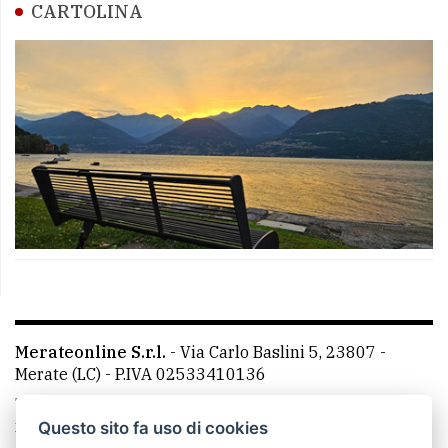
CARTOLINA
Merateonline S.r.l.
-
Via Carlo Baslini 5, 23807 -
Merate (LC)
- P.IVA 02533410136
Telefono:
039 9902881
- Whatsapp: 351 3481257 - E-
mail: redazione@leccoonline.com
Questo sito fa uso di cookies