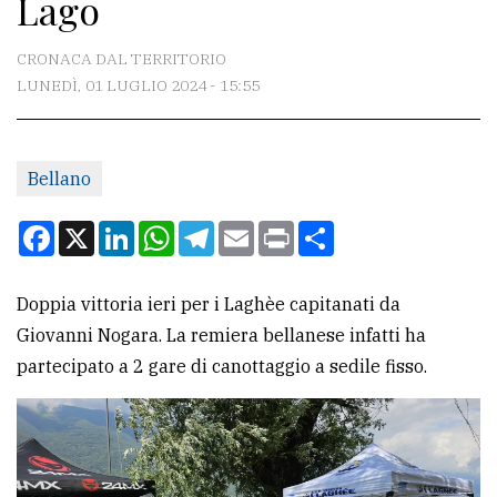
Lago
CONTATTI
La
CRONACA DAL TERRITORIO
redazione
LUNEDÌ, 01 LUGLIO 2024 - 15:55
Scrivici
Per
Bellano
la
Facebook
X
LinkedIn
WhatsApp
Telegram
Email
Print
Condividi
tua
pubblicità
Doppia vittoria ieri per i Laghèe capitanati da
Giovanni Nogara. La remiera bellanese infatti ha
CERCA
partecipato a 2 gare di canottaggio a sedile fisso.
Cerca
per
comune
Ricerca