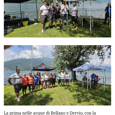
avanzata
LE
ALTRE
TESTATE
PRIVACY
Privacy
policy
Cookie
policy
La prima nelle acque di Bellano e Dervio, con la